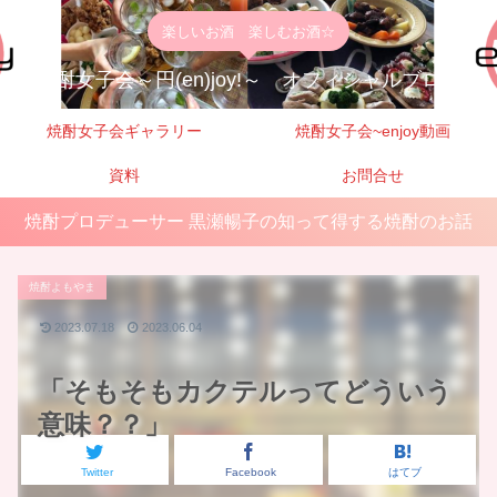
楽しいお酒 楽しむお酒☆
焼酎女子会～円(en)joy!～ オフィシャルブログ
焼酎女子会ギャラリー
焼酎女子会~enjoy動画
資料
お問合せ
焼酎プロデューサー 黒瀬暢子の知って得する焼酎のお話
焼酎よもやま
2023.07.18
2023.06.04
「そもそもカクテルってどういう
意味？？」
Twitter
Facebook
はてブ