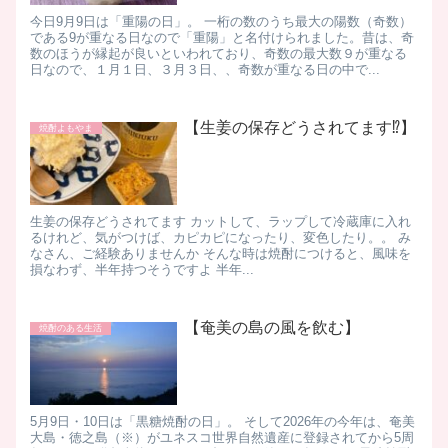
今日9月9日は「重陽の日」。 一桁の数のうち最大の陽数（奇数）
である9が重なる日なので「重陽」と名付けられました。昔は、奇
数のほうが縁起が良いといわれており、奇数の最大数９が重なる
日なので、１月１日、３月３日、、奇数が重なる日の中で...
【生姜の保存どうされてます⁉️】
焼酎よもやま
生姜の保存どうされてます カットして、ラップして冷蔵庫に入れ
るけれど、気がつけば、カピカピになったり、変色したり。。 み
なさん、ご経験ありませんか そんな時は焼酎につけると、風味を
損なわず、半年持つそうですよ 半年...
【奄美の島の風を飲む】
焼酎のある生活
5月9日・10日は「黒糖焼酎の日」。 そして2026年の今年は、奄美
大島・徳之島（※）がユネスコ世界自然遺産に登録されてから5周