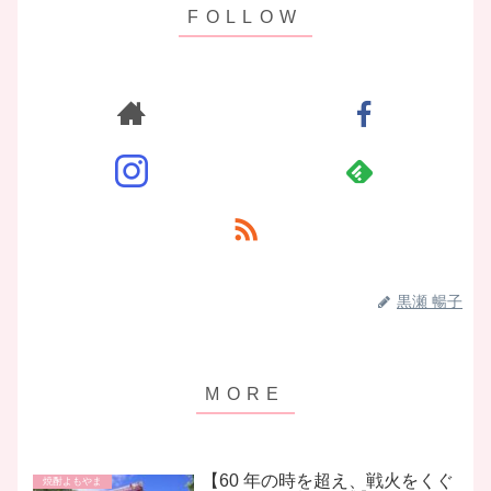
黒瀬 暢子
【60 年の時を超え、戦火をくぐ
焼酎よもやま