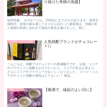
り抜けた奇跡の泡盛】
​ 琉球泡盛。 そのルーツは、15世紀にまでさかのぼります。 ​ 琉球王
国時代、首里の港を通じてタイから伝わった蒸留酒は、沖縄の米
と南国の気候に合わせて独自の進化を遂げました。 ​ 特に...
人気焼酎ブランドがチョコレー
黒瀬暢子のおすすめ焼酎
トに
こんにちは。焼酎プロデューサーの黒瀬暢子です。 以前、ココア
やブラウニーに焼酎をかけてたべたら、ココアの甘みが深まり、
さらにココアやブラウニーがおいしくなりました。 ズバリ！ココ
アやチョコと焼酎の相性はとてもいい！ 商品...
【菊酒で、縁起のよい日に】
焼酎よもやま