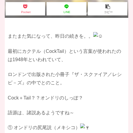
Pocket
LINE
コピー
Drinks kept on Bar Table
またまた気になって、昨日の続きを。。
最初にカクテル（CockTail）という言葉が使われたの
は1948年といわれていて、
ロンドンで出版された小冊子『ザ・スクァイア／レシ
ピ－ズ』の中でとのこと。
Cock＋Tail？？オンドリのしっぽ？
語源は、諸説あるようですね～
① オンドリの尻尾説（メキシコ）