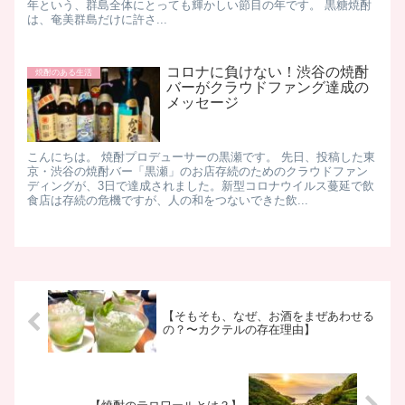
年という、群島全体にとっても輝かしい節目の年です。 黒糖焼酎
は、奄美群島だけに許さ...
コロナに負けない！渋谷の焼酎
焼酎のある生活
バーがクラウドファング達成の
メッセージ
こんにちは。 焼酎プロデューサーの黒瀬です。 先日、投稿した東
京・渋谷の焼酎バー「黒瀬」のお店存続のためのクラウドファン
ディングが、3日で達成されました。新型コロナウイルス蔓延で飲
食店は存続の危機ですが、人の和をつないできた飲...
【そもそも、なぜ、お酒をまぜあわせる
の？〜カクテルの存在理由】