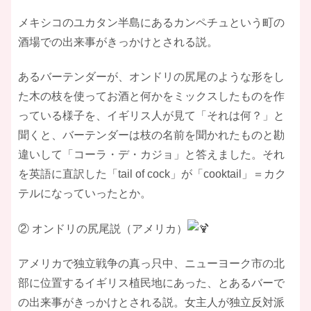
メキシコのユカタン半島にあるカンペチュという町の
酒場での出来事がきっかけとされる説。
あるバーテンダーが、オンドリの尻尾のような形をし
た木の枝を使ってお酒と何かをミックスしたものを作
っている様子を、イギリス人が見て「それは何？」と
聞くと、バーテンダーは枝の名前を聞かれたものと勘
違いして「コーラ・デ・カジョ」と答えました。それ
を英語に直訳した「tail of cock」が「cooktail」＝カク
テルになっていったとか。
② オンドリの尻尾説（アメリカ）
アメリカで独立戦争の真っ只中、ニューヨーク市の北
部に位置するイギリス植民地にあった、とあるバーで
の出来事がきっかけとされる説。女主人が独立反対派