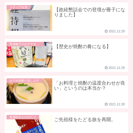
メディア出演
【政経懇話会での登壇が冊子にな
りました】
2021.12.29
黒瀬暢子のおすすめ焼酎
【歴史が焼酎の肴になる】
2021.12.29
女子的焼酎の楽しみ方
「お料理と焼酎の温度合わせが良
い」というのは本当か？
2021.12.28
黒瀬杜氏ものがたり
ご先祖様をたどる旅を再開。