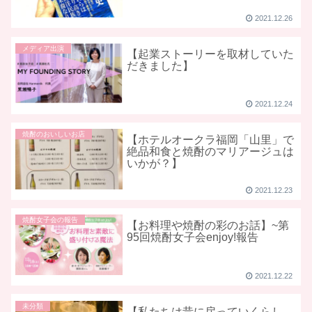
2021.12.26
メディア出演
【起業ストーリーを取材していた
だきました】
2021.12.24
焼酎のおいしいお店
【ホテルオークラ福岡「山里」で
絶品和食と焼酎のマリアージュは
いかが？】
2021.12.23
焼酎女子会の報告
【お料理や焼酎の彩のお話】~第
95回焼酎女子会enjoy!報告
2021.12.22
未分類
【私たちは昔に戻っていくらし