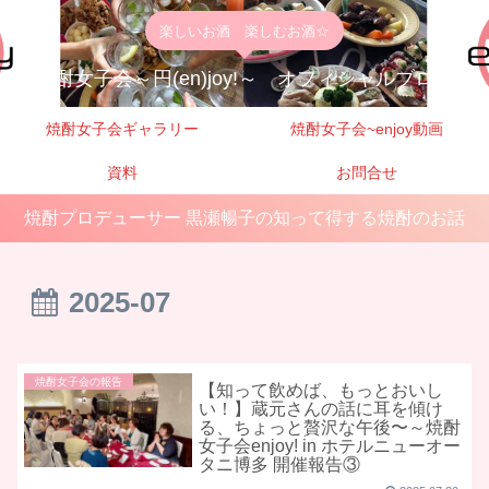
楽しいお酒 楽しむお酒☆
焼酎女子会～円(en)joy!～ オフィシャルブログ
焼酎女子会ギャラリー
焼酎女子会~enjoy動画
資料
お問合せ
焼酎プロデューサー 黒瀬暢子の知って得する焼酎のお話
2025-07
焼酎女子会の報告
【知って飲めば、もっとおいし
い！】蔵元さんの話に耳を傾け
る、ちょっと贅沢な午後〜～焼酎
女子会enjoy! in ホテルニューオー
タニ博多 開催報告③