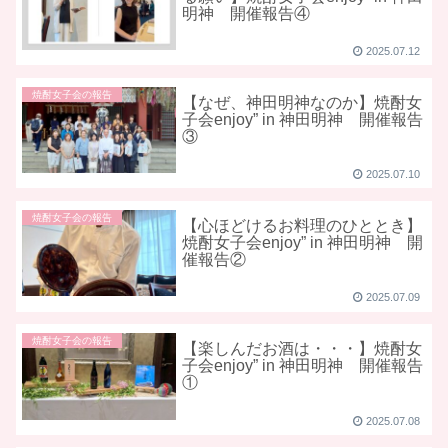
明神 開催報告④
2025.07.12
焼酎女子会の報告
【なぜ、神田明神なのか】焼酎女
子会enjoy” in 神田明神 開催報告
③
2025.07.10
焼酎女子会の報告
【心ほどけるお料理のひととき】
焼酎女子会enjoy” in 神田明神 開
催報告②
2025.07.09
焼酎女子会の報告
【楽しんだお酒は・・・】焼酎女
子会enjoy” in 神田明神 開催報告
①
2025.07.08