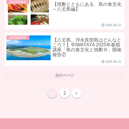
講座開催報告
【焼酎とともにある、島の食文化
～八丈島編】
2025.06.12
講座開催報告
【八丈島、沖永良部島はどんなと
ころ？】学IWATAYA 2025年春期
講座「島の食文化と焼酎Ⅲ」開催
報告②
2025.06.11
次のページ
1
2