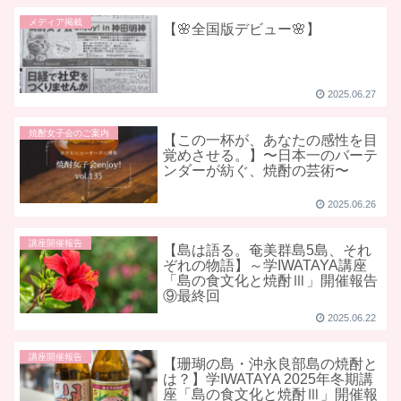
メディア掲載
【🌸全国版デビュー🌸】
2025.06.27
焼酎女子会のご案内
【この一杯が、あなたの感性を目
覚めさせる。】〜日本一のバーテ
ンダーが紡ぐ、焼酎の芸術〜
2025.06.26
講座開催報告
【島は語る。奄美群島5島、それ
ぞれの物語】～学IWATAYA講座
「島の食文化と焼酎Ⅲ」開催報告
⑨最終回
2025.06.22
講座開催報告
【珊瑚の島・沖永良部島の焼酎と
は？】学IWATAYA 2025年冬期講
座「島の食文化と焼酎Ⅲ」開催報