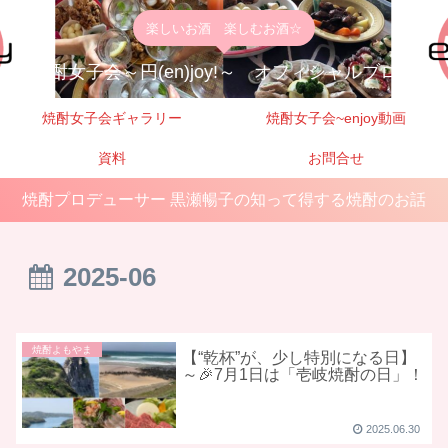
楽しいお酒 楽しむお酒☆
焼酎女子会～円(en)joy!～ オフィシャルブログ
焼酎女子会ギャラリー
焼酎女子会~enjoy動画
資料
お問合せ
焼酎プロデューサー 黒瀬暢子の知って得する焼酎のお話
2025-06
焼酎よもやま
【“乾杯”が、少し特別になる日】
～🎉7月1日は「壱岐焼酎の日」！
2025.06.30