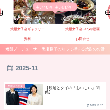
楽しいお酒 楽しむお酒☆
焼酎女子会～円(en)joy!～ オフィシャルブログ
焼酎女子会ギャラリー
焼酎女子会~enjoy動画
資料
お問合せ
焼酎プロデューサー 黒瀬暢子の知って得する焼酎のお話
2025-11
焼酎よもやま
【焼酎とタイの「おいしい」関
係】
2025.11.28