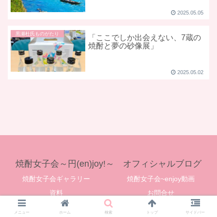
2025.05.05
黒瀬杜氏ものがたり
「ここでしか出会えない、7蔵の
焼酎と夢の砂像展」
2025.05.02
焼酎女子会～円(en)joy!～ オフィシャルブログ
焼酎女子会ギャラリー
焼酎女子会~enjoy動画
資料
お問合せ
© 2019 焼酎女子会～円(en)joy!～ オフィシャルブログ.
メニュー
ホーム
検索
トップ
サイドバー