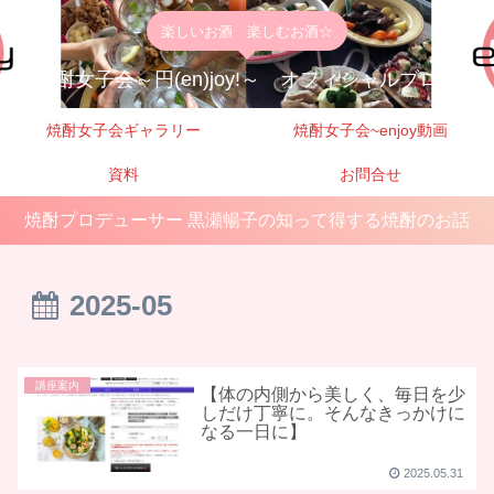
楽しいお酒 楽しむお酒☆
焼酎女子会～円(en)joy!～ オフィシャルブログ
焼酎女子会ギャラリー
焼酎女子会~enjoy動画
資料
お問合せ
焼酎プロデューサー 黒瀬暢子の知って得する焼酎のお話
2025-05
講座案内
【体の内側から美しく、毎日を少
しだけ丁寧に。そんなきっかけに
なる一日に】
2025.05.31