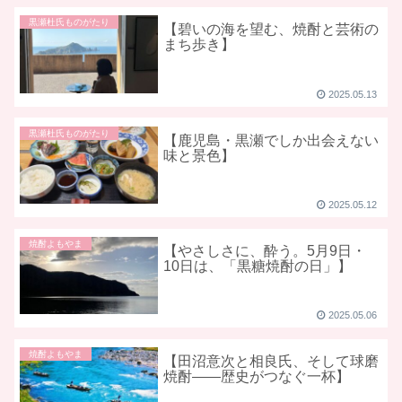
黒瀬杜氏ものがたり
【碧いの海を望む、焼酎と芸術の
まち歩き】
2025.05.13
黒瀬杜氏ものがたり
【鹿児島・黒瀬でしか出会えない
味と景色】
2025.05.12
焼酎よもやま
【やさしさに、酔う。5月9日・
10日は、「黒糖焼酎の日」】
2025.05.06
焼酎よもやま
【田沼意次と相良氏、そして球磨
焼酎――歴史がつなぐ一杯】