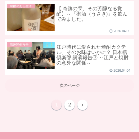
焼酎のある生活
【 奇跡の雫、その芳醇なる覚
醒】～「御酒（うさき)」を飲ん
でみました。
2026.04.05
講座開催報告
江戸時代に愛された焼酎カクテ
ル、そのお味はいかに？ 日本橋
倶楽部 講演報告② ～江戸と焼酎
の意外な関係～
2026.04.04
次のページ
1
2