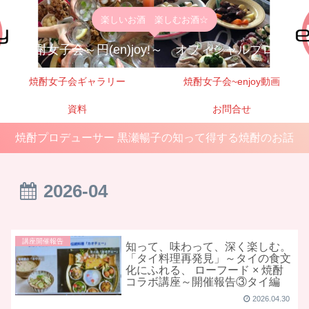
楽しいお酒 楽しむお酒☆
焼酎女子会～円(en)joy!～ オフィシャルブログ
焼酎女子会ギャラリー
焼酎女子会~enjoy動画
資料
お問合せ
焼酎プロデューサー 黒瀬暢子の知って得する焼酎のお話
2026-04
講座開催報告
知って、味わって、深く楽しむ。
「タイ料理再発見」～タイの食文
化にふれる、 ローフード × 焼酎
コラボ講座～開催報告③タイ編
2026.04.30