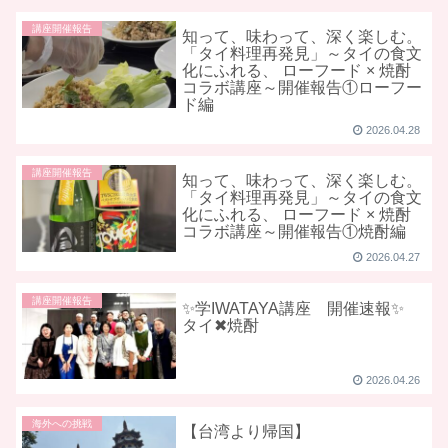
講座開催報告
知って、味わって、深く楽しむ。
「タイ料理再発見」～タイの食文
化にふれる、 ローフード × 焼酎
コラボ講座～開催報告①ローフー
ド編
2026.04.28
講座開催報告
知って、味わって、深く楽しむ。
「タイ料理再発見」～タイの食文
化にふれる、 ローフード × 焼酎
コラボ講座～開催報告①焼酎編
2026.04.27
講座開催報告
✨学IWATAYA講座 開催速報✨
タイ✖焼酎
2026.04.26
海外への挑戦
【台湾より帰国】