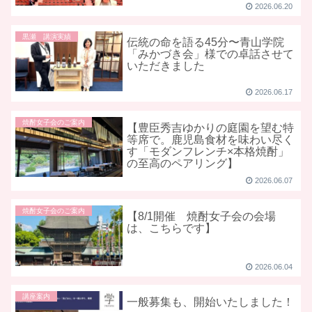
2026.06.20
黒瀬 講演実績
伝統の命を語る45分〜青山学院
「みかづき会」様での卓話させて
いただきました
2026.06.17
焼酎女子会のご案内
【豊臣秀吉ゆかりの庭園を望む特
等席で。鹿児島食材を味わい尽く
す「モダンフレンチ×本格焼酎」
の至高のペアリング】
2026.06.07
焼酎女子会のご案内
【8/1開催 焼酎女子会の会場
は、こちらです】
2026.06.04
講座案内
一般募集も、開始いたしました！