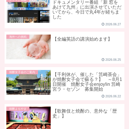
ドキュメンタリー番組「新 窓を
あけて九州」に出演させていただ
いてから、今日で丸4年が経ちま
した
2026.06.27
海外への挑戦
【全編英語の講演始めます】
2026.06.25
焼酎女子会のご案内
【千利休が、催した「筥崎茶会」
が焼酎女子会で蘇る？】 ～8月1
日開催 焼酎女子会enjoy!in 筥崎
宮ラ・セゾン 募集開始
2026.06.22
焼酎よもやま
【歌舞伎と焼酎の、意外な「歴
史」】