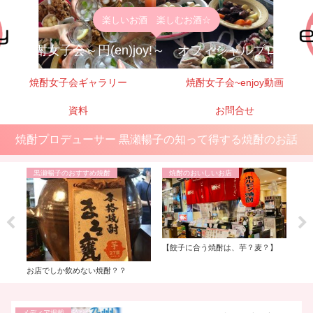
楽しいお酒 楽しむお酒☆
焼酎女子会～円(en)joy!～ オフィシャルブログ
焼酎女子会ギャラリー
焼酎女子会~enjoy動画
資料
お問合せ
焼酎プロデューサー 黒瀬暢子の知って得する焼酎のお話
黒瀬暢子のおすすめ焼酎
焼酎のおいしいお店
黒
ト】
【餃子に合う焼酎は、芋？麦？】
【透
「麦
ブレ
お店でしか飲めない焼酎？？
ト限
メディア掲載