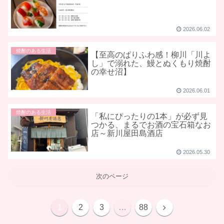
2026.06.02
焼酎のある生活
【至高のぱりふわ感！柳川「川よ
し」で溺れた、鰻とぬくもり焼酎
の幸せ沼】
2026.06.01
焼酎のある生活
「私にぴったりの1本」が必ず見
つかる、まるでお酒の宝石箱なお
店～新川屋田島酒店
2026.05.30
次のページ
1
2
3
…
88