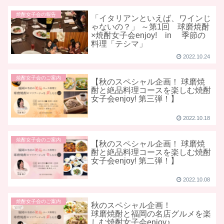
焼酎女子会の報告
「イタリアンといえば、ワインじ
ゃないの？」 ～第1回 球磨焼酎
×焼酎女子会enjoy! in 季節の
料理「テシマ」
2022.10.24
焼酎女子会のご案内
【秋のスペシャル企画！ 球磨焼
酎と絶品料理コースを楽しむ焼酎
女子会enjoy! 第三弾！】
2022.10.18
焼酎女子会のご案内
【秋のスペシャル企画！ 球磨焼
酎と絶品料理コースを楽しむ焼酎
女子会enjoy! 第二弾！】
2022.10.08
焼酎女子会のご案内
秋のスペシャル企画！
球磨焼酎と福岡の名店グルメを楽
しむ焼酎女子会enjoy♪