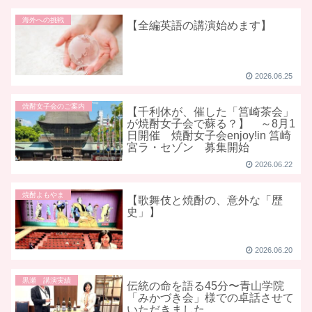
海外への挑戦
【全編英語の講演始めます】
2026.06.25
焼酎女子会のご案内
【千利休が、催した「筥崎茶会」
が焼酎女子会で蘇る？】 ～8月1
日開催 焼酎女子会enjoy!in 筥崎
宮ラ・セゾン 募集開始
2026.06.22
焼酎よもやま
【歌舞伎と焼酎の、意外な「歴
史」】
2026.06.20
黒瀬 講演実績
伝統の命を語る45分〜青山学院
「みかづき会」様での卓話させて
いただきました