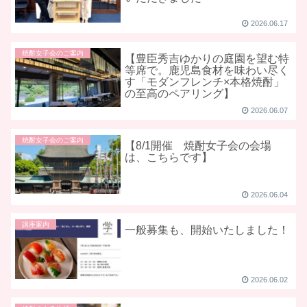
2026.06.17
焼酎女子会のご案内
【豊臣秀吉ゆかりの庭園を望む特
等席で。鹿児島食材を味わい尽く
す「モダンフレンチ×本格焼酎」
の至高のペアリング】
2026.06.07
焼酎女子会のご案内
【8/1開催 焼酎女子会の会場
は、こちらです】
2026.06.04
講座案内
一般募集も、開始いたしました！
2026.06.02