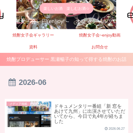
楽しいお酒 楽しむお酒☆
焼酎女子会～円(en)joy!～ オフィシャルブログ
焼酎女子会ギャラリー
焼酎女子会~enjoy動画
資料
お問合せ
焼酎プロデューサー 黒瀬暢子の知って得する焼酎のお話
2026-06
メディア掲載
ドキュメンタリー番組「新 窓を
あけて九州」に出演させていただ
いてから、今日で丸4年が経ちま
した
2026.06.27