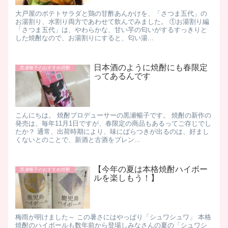
大戸屋のポテトサラダと鶏の甘酢あんかけを、「さつま五代」の
お湯割り、水割り両方であわせて飲んでみました。 ①お湯割り編
「さつま五代」は、やわらかな、甘い芋の匂いがするすっきりと
した焼酎なので、お湯割りにすると、匂い湯...
日本酒のように焼酎にも春限定
黒瀬暢子のおすすめ焼酎
ってあるんです
こんにちは。 焼酎プロデューサーの黒瀬暢子です。 焼酎の新作の
発売は、毎年11月1日ですが、春限定の商品もあるってご存じでし
たか？ 通常、出荷時期により、味にばらつきが出るのは、好まし
くないとのことで、新酒と古酒をブレン...
【今年の夏は本格焼酎ハイボー
黒瀬暢子のおすすめ焼酎
ルを楽しもう！】
梅雨が明けました～ この暑さにはやっぱり「シュワシュワ」 本格
焼酎のハイボールも数年前から登場しみなさんの夏の「シュワシ