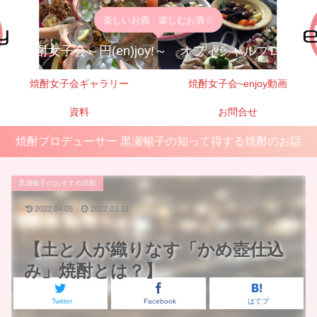
楽しいお酒 楽しむお酒☆
焼酎女子会～円(en)joy!～ オフィシャルブログ
焼酎女子会ギャラリー
焼酎女子会~enjoy動画
資料
お問合せ
焼酎プロデューサー 黒瀬暢子の知って得する焼酎のお話
黒瀬暢子のおすすめ焼酎
2022.04.05
2022.03.31
【土と人が織りなす「かめ壺仕込
み」焼酎とは？】
Twitter
Facebook
はてブ