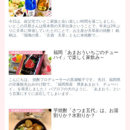
今日は、叔父宅でいとこ家族と会い楽しい時間を過ごしました。
いとこの旦那さんは熊本県の天草出身ということで、年末は2年ぶ
りに天草に帰省していたとのことで、お土産が天草産の焼酎！ 銘
柄は、「瑠璃の香」「古酒 天草」ともに米焼酎で...
福岡「あまおういちごのチュー
黒瀬暢子のおすすめ焼酎
ハイ」で楽しく家飲み～
こんにちは。 焼酎プロデューサーの黒瀬暢子です。 先日、福岡県
の宗像観光おみやげ館で、「福岡県産 博多あまおう チューハ
イ」 を発見しました！ パブロフの犬のように、「あまおう」とい
う言葉にすぐに反応してしまいます...
芋焼酎「さつま五代」は、お湯
黒瀬暢子のおすすめ焼酎
割りか？水割りか？