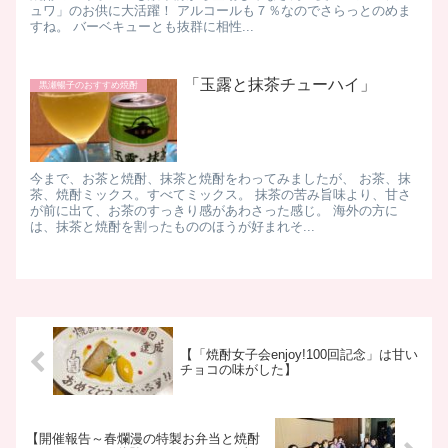
ュワ」のお供に大活躍！ アルコールも７％なのでさらっとのめま
すね。 バーベキューとも抜群に相性...
「玉露と抹茶チューハイ」
黒瀬暢子のおすすめ焼酎
今まで、お茶と焼酎、抹茶と焼酎をわってみましたが、 お茶、抹
茶、焼酎ミックス。すべてミックス。 抹茶の苦み旨味より、甘さ
が前に出て、お茶のすっきり感があわさった感じ。 海外の方に
は、抹茶と焼酎を割ったもののほうが好まれそ...
【「焼酎女子会enjoy!100回記念」は甘い
チョコの味がした】
【開催報告～春爛漫の特製お弁当と焼酎