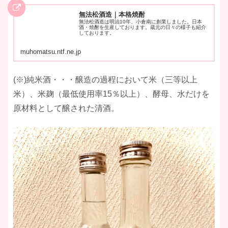
無法松酒造｜本格焼酎
無法松酒造は明治10年、小倉南に創業しました。日本
酒・焼酎を生産しております。蔵元の日々の様子も紹介
しております。
muhomatsu.ntf.ne.jp
(※)純米酒・・・醸造の過程において米（三等以上
米）、米麹（最低使用率15％以上）、酵母、水だけを
原材料として醸された清酒。