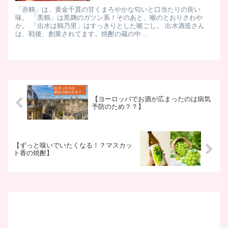
「赤鶴」は、黄金千貫の甘くまろやかな匂いと口当たりの良い
味。 「黒鶴」は黒麹のガツン系！そのあと、喉のとおりさわや
か。 「出水は鶴乃里」はすっきりとした喉ごし。 出水酒造さん
は、戦後、創業されてます。焼酎の蔵の中...
【ヨーロッパでお酒が広まったのは病気
予防のため？？】
【ずっと嗅いでいたくなる！？マスカッ
ト香の焼酎】