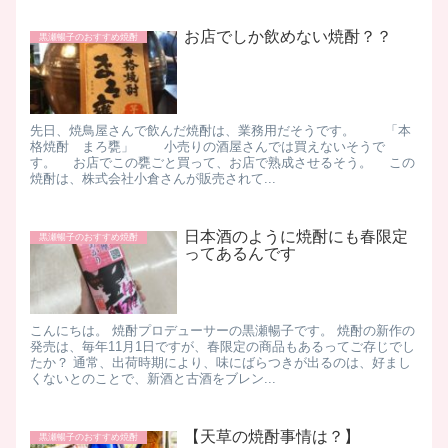
お店でしか飲めない焼酎？？
黒瀬暢子のおすすめ焼酎
先日、焼鳥屋さんで飲んだ焼酎は、業務用だそうです。 「本
格焼酎 まろ甕」 小売りの酒屋さんでは買えないそうで
す。 お店でこの甕ごと買って、お店で熟成させるそう。 この
焼酎は、株式会社小倉さんが販売されて...
日本酒のように焼酎にも春限定
黒瀬暢子のおすすめ焼酎
ってあるんです
こんにちは。 焼酎プロデューサーの黒瀬暢子です。 焼酎の新作の
発売は、毎年11月1日ですが、春限定の商品もあるってご存じでし
たか？ 通常、出荷時期により、味にばらつきが出るのは、好まし
くないとのことで、新酒と古酒をブレン...
【天草の焼酎事情は？】
黒瀬暢子のおすすめ焼酎