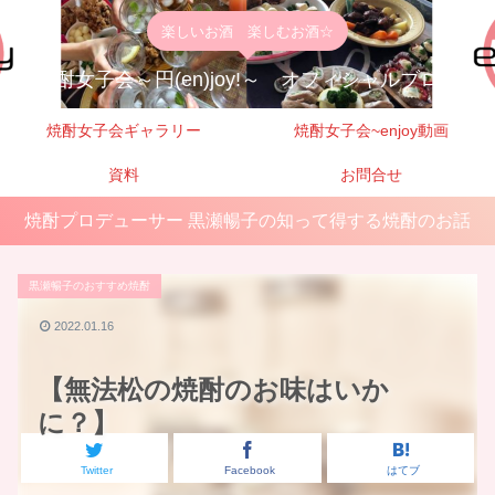
楽しいお酒 楽しむお酒☆
焼酎女子会～円(en)joy!～ オフィシャルブログ
焼酎女子会ギャラリー
焼酎女子会~enjoy動画
資料
お問合せ
焼酎プロデューサー 黒瀬暢子の知って得する焼酎のお話
黒瀬暢子のおすすめ焼酎
2022.01.16
【無法松の焼酎のお味はいか
に？】
Twitter
Facebook
はてブ