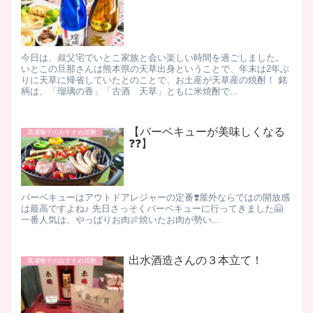
今日は、叔父宅でいとこ家族と会い楽しい時間を過ごしました。
いとこの旦那さんは熊本県の天草出身ということで、年末は2年ぶ
りに天草に帰省していたとのことで、お土産が天草産の焼酎！ 銘
柄は、「瑠璃の香」「古酒 天草」ともに米焼酎で...
【バーベキューが美味しくなる
黒瀬暢子のおすすめ焼酎
❓❓】
バーベキューはアウトドアレジャーの定番❣️屋外ならではの開放感
は最高ですよね♪ 先日さっそくバーベキューに行ってきました🤗
一番人気は、やっぱりお肉🍖焼いたお肉が勢い...
出水酒造さんの３本立て！
黒瀬暢子のおすすめ焼酎