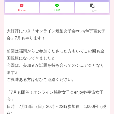
Pocket
LINE
コピー
大好評につき「オンライン焼酎女子会enjoy!×宇宙女子
会」7月もやります！
前回は福岡からご参加くださった方もいてこの回も全
国規模になってきました♬
今回は、参加者が話題を持ち合ってのシェア会となり
ます♬
ご興味ある方はぜひご連絡ください。
「7月も開催！オンライン焼酎女子会enjoy!×宇宙女子
会」
日時 7月18日（日）20時～22時参加費 1,000円（税
込）