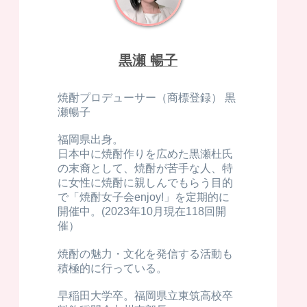
黒瀬 暢子
焼酎プロデューサー（商標登録） 黒
瀬暢子
福岡県出身。
日本中に焼酎作りを広めた黒瀬杜氏
の末裔として、焼酎が苦手な人、特
に女性に焼酎に親しんでもらう目的
で「焼酎女子会enjoy!」を定期的に
開催中。(2023年10月現在118回開
催）
焼酎の魅力・文化を発信する活動も
積極的に行っている。
早稲田大学卒。福岡県立東筑高校卒