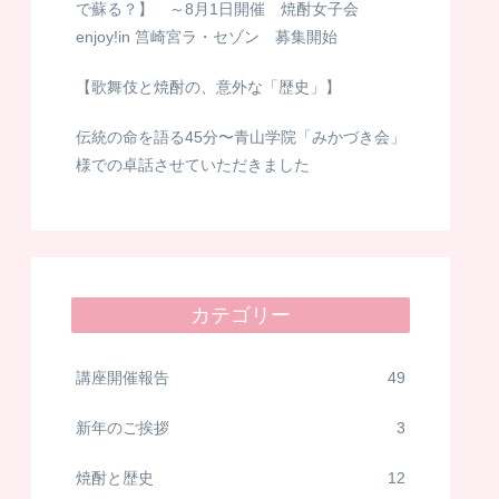
で蘇る？】 ～8月1日開催 焼酎女子会
enjoy!in 筥崎宮ラ・セゾン 募集開始
【歌舞伎と焼酎の、意外な「歴史」】
伝統の命を語る45分〜青山学院「みかづき会」
様での卓話させていただきました
カテゴリー
講座開催報告
49
新年のご挨拶
3
焼酎と歴史
12