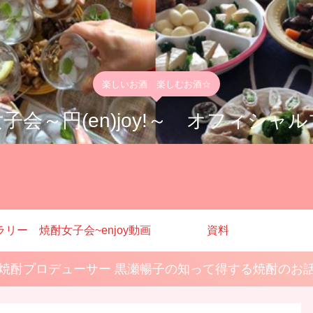
楽しいお酒 楽しむお酒☆
子会～円(en)joy!～ オフィシャ
ラリー
焼酎女子会~enjoy動画
資料
焼酎プロデューサー 黒瀬暢子の知って得する焼酎のお