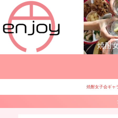
焼酎女
焼酎女子会ギャ