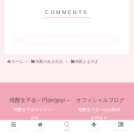
コメントを書き込む
ホーム
焼酎のある生活
焼酎よもやま
焼酎女子会～円(en)joy!～ オフィシャルブログ
焼酎女子会ギャラリー
焼酎女子会~enjoy動画
資料
お問合せ
© 2019 焼酎女子会～円(en)joy!～ オフィシャルブログ.
メニュー
ホーム
検索
トップ
サイドバー