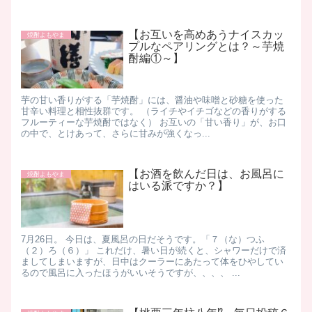
【お互いを高めあうナイスカッ
焼酎よもやま
プルなペアリングとは？～芋焼
酎編①～】
芋の甘い香りがする「芋焼酎」には、醤油や味噌と砂糖を使った
甘辛い料理と相性抜群です。 （ライチやイチゴなどの香りがする
フルーティーな芋焼酎ではなく） お互いの「甘い香り」が、お口
の中で、とけあって、さらに甘みが強くなっ...
【お酒を飲んだ日は、お風呂に
焼酎よもやま
はいる派ですか？】
7月26日。 今日は、夏風呂の日だそうです。「７（な）つふ
（２）ろ（６）」 これだけ、暑い日が続くと、シャワーだけで済
ましてしまいますが、日中はクーラーにあたって体をひやしてい
るので風呂に入ったほうがいいそうですが、、、、 ...