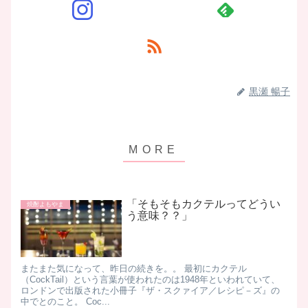
黒瀬 暢子
「そもそもカクテルってどうい
焼酎よもやま
う意味？？」
またまた気になって、昨日の続きを。。 最初にカクテル
（CockTail）という言葉が使われたのは1948年といわれていて、
ロンドンで出版された小冊子『ザ・スクァイア／レシピ－ズ』の
中でとのこと。 Coc...