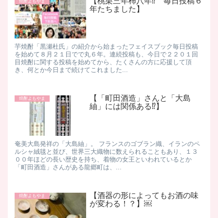
【桃栗三年柿八年⁉ 毎日投稿６
焼酎よもやま
年たちました】
芋焼酎「黒瀬杜氏」の紹介から始まったフェイスブック毎日投稿
を始めて８月２１日でで丸６年。連続投稿も、今日で２２０１回
目 ​ 焼酎に関する投稿を始めてから、たくさんの方に応援して頂
き、何とか今日まで続けてこれました ​ ...
【「町田酒造」さんと「大島
焼酎よもやま
紬」には関係ある⁉】
奄美大島発祥の「大島紬」。 フランスのゴブラン織、イランのペ
ルシャ絨毯と並び、世界三大織物に数えられることもあり、１３
００年ほどの長い歴史を持ち、着物の女王といわれているとか ​
「町田酒造」さんがある龍郷町は、...
【酒器の形によってもお酒の味
焼酎よもやま
が変わる！？】￼