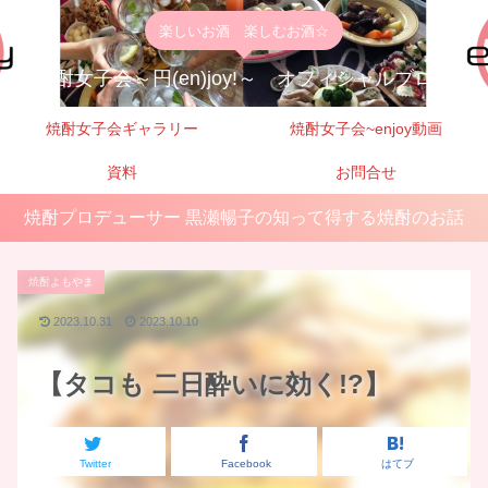
楽しいお酒 楽しむお酒☆
焼酎女子会～円(en)joy!～ オフィシャルブログ
焼酎女子会ギャラリー
焼酎女子会~enjoy動画
資料
お問合せ
焼酎プロデューサー 黒瀬暢子の知って得する焼酎のお話
焼酎よもやま
2023.10.31
2023.10.10
【タコも 二日酔いに効く!?】
Twitter
Facebook
はてブ