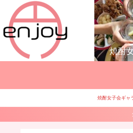
焼酎女
焼酎女子会ギャ