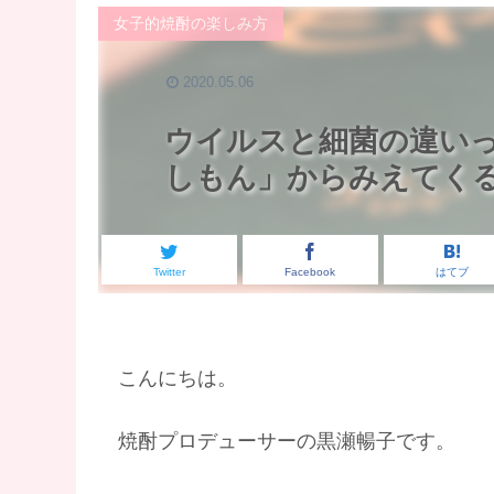
女子的焼酎の楽しみ方
2020.05.06
ウイルスと細菌の違い
しもん」からみえてく
Twitter
Facebook
はてブ
こんにちは。
焼酎プロデューサーの黒瀬暢子です。