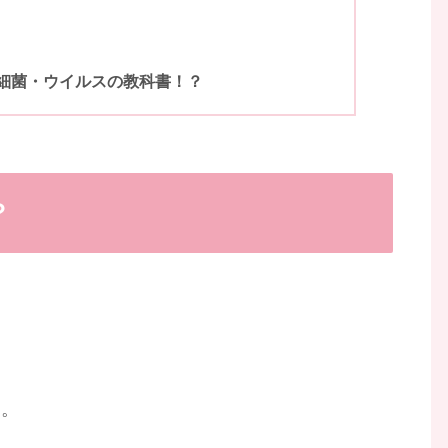
細菌・ウイルスの教科書！？
？
物。