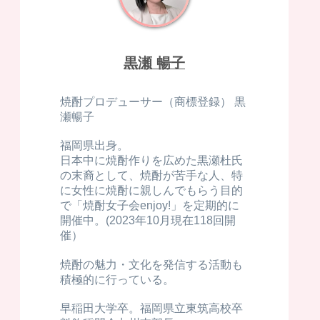
黒瀬 暢子
焼酎プロデューサー（商標登録） 黒
瀬暢子
福岡県出身。
日本中に焼酎作りを広めた黒瀬杜氏
の末裔として、焼酎が苦手な人、特
に女性に焼酎に親しんでもらう目的
で「焼酎女子会enjoy!」を定期的に
開催中。(2023年10月現在118回開
催）
焼酎の魅力・文化を発信する活動も
積極的に行っている。
早稲田大学卒。福岡県立東筑高校卒