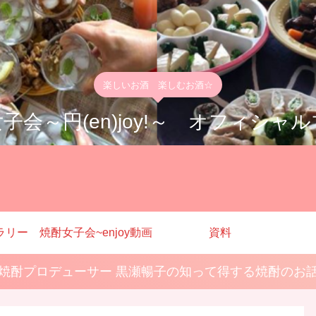
楽しいお酒 楽しむお酒☆
子会～円(en)joy!～ オフィシャ
ラリー
焼酎女子会~enjoy動画
資料
焼酎プロデューサー 黒瀬暢子の知って得する焼酎のお