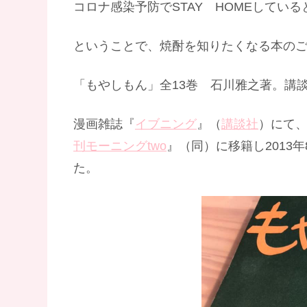
コロナ感染予防でSTAY HOMEしてい
ということで、焼酎を知りたくなる本の
「もやしもん」全13巻 石川雅之著。講
漫画雑誌『
イブニング
』（
講談社
）にて
刊モーニングtwo
』（同）に移籍し2013
た。