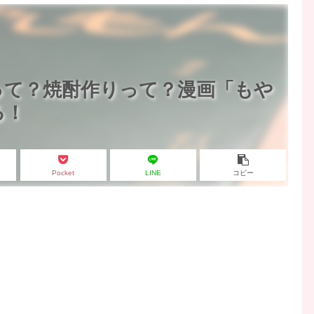
って？焼酎作りって？漫画「もや
る！
Pocket
LINE
コピー