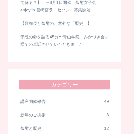
で蘇る？】 ～8月1日開催 焼酎女子会
enjoy!in 筥崎宮ラ・セゾン 募集開始
【歌舞伎と焼酎の、意外な「歴史」】
伝統の命を語る45分〜青山学院「みかづき会」
様での卓話させていただきました
カテゴリー
講座開催報告
49
新年のご挨拶
3
焼酎と歴史
12