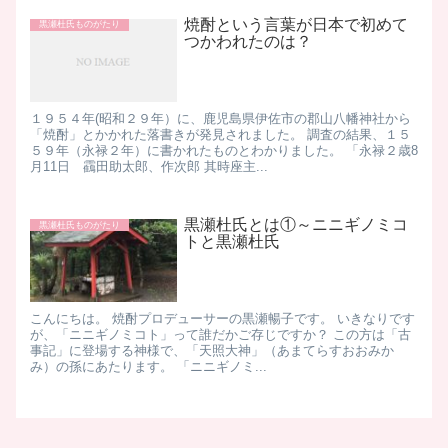
焼酎という言葉が日本で初めて
黒瀬杜氏ものがたり
つかわれたのは？
１９５４年(昭和２９年）に、鹿児島県伊佐市の郡山八幡神社から
「焼酎」とかかれた落書きが発見されました。 調査の結果、１５
５９年（永禄２年）に書かれたものとわかりました。 「永禄２歳8
月11日 靍田助太郎、作次郎 其時座主...
黒瀬杜氏とは①～ニニギノミコ
黒瀬杜氏ものがたり
トと黒瀬杜氏
こんにちは。 焼酎プロデューサーの黒瀬暢子です。 いきなりです
が、「ニニギノミコト」って誰だかご存じですか？ この方は「古
事記」に登場する神様で、「天照大神」（あまてらすおおみか
み）の孫にあたります。 「ニニギノミ...