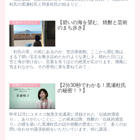
杜氏の黒瀬杜氏と阿多杜氏の始まりと...
【碧いの海を望む、焼酎と芸術
黒瀬杜氏ものがたり
のまち歩き】
「杜氏の里」の前にあるのが、笠沙美術館。 ​ここから望む海は、
まるで碧い宝石を敷き詰めたかのような美しさ。晴れた日には、
空と海が溶け合い、言葉を失うほどの絶景が広がります。潮風に
包まれながら、その景色に身を委ねてみて...
【2分30秒でわかる！黒瀬杜氏
黒瀬杜氏ものがたり
の秘密！？】
昨年12月にユネスコ無形文化遺産に登録された「伝統的酒造
り」。 ​ありがたいことに、この発表以降、焼酎の「伝統的酒造
り」の礎を築いた黒瀬杜氏の話や焼酎の歴史について、多くのお
問い合わせや講演依頼をいただいています。 ​特に講演...