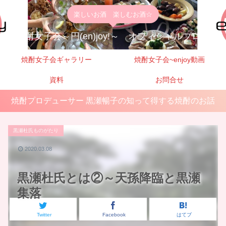
楽しいお酒 楽しむお酒☆
焼酎女子会～円(en)joy!～ オフィシャルブログ
焼酎女子会ギャラリー
焼酎女子会~enjoy動画
資料
お問合せ
焼酎プロデューサー 黒瀬暢子の知って得する焼酎のお話
黒瀬杜氏ものがたり
2020.03.08
黒瀬杜氏とは②～天孫降臨と黒瀬
集落
Twitter
Facebook
はてブ