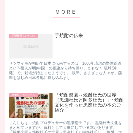
芋焼酎の伝来
黒瀬杜氏ものがたり
サツマイモが初めて日本に伝来するのは、1605年琉球の野国総管
という役人が明(中国）の福建から持ち帰り、まもなく 琉球(沖
縄）で、栽培が始まったようです。 以降、さまざまな人々が、薩
摩をはじめ日本各地に持ち込みまし ...
「焼酎楽園～焼酎杜氏の世界
黒瀬杜氏ものがたり
（黒瀬杜氏と阿多杜氏）」~焼酎
文化を作った黒瀬杜氏の本のご
紹介
こんにちは。焼酎プロデュサーの黒瀬暢子です。 黒瀬杜氏文化を
まとめていますが、資料として大事にしている本があります。
「焼酎楽園～焼酎杜氏の世界（黒瀬杜氏と阿多杜氏）」 焼酎二大