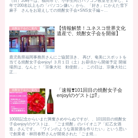
（日）20時～は、福岡市で、小学生向けパソコン教室を主宰し、1
年で200名以上もの「パソコン嫌い」から、「好き」にかえた雪下
麻子 さんをお迎えしての焼酎女子会×SNS女子編～...
【情報解禁！ユネスコ世界文化
焼酎女子会のご案内
遺産で、焼酎女子会を開催】
鹿児島県福岡事務所さんにご協賛頂き、 再び、奄美にスポットを
当てる焼酎女子会enjoy! ３月１日（土）お昼頃から開催予定 開催
場所は、なんと！「宗像大社 勅使館」。 この日は、宗像大社に
正...
「速報❣️101回目の焼酎女子会
焼酎女子会のご案内
enjoy!のゲストは⁉️」
100回記念からいまだ興奮さめやらぬですが、、101回目の焼酎女
子会enjoy!のゲストは、 「ごま焼酎」のパイオニア「紅乙女酒
造」さんです。 「ワインのような蒸留酒を作りたい」という思い
で創業者・林田春野さんが開発された「ごま焼...