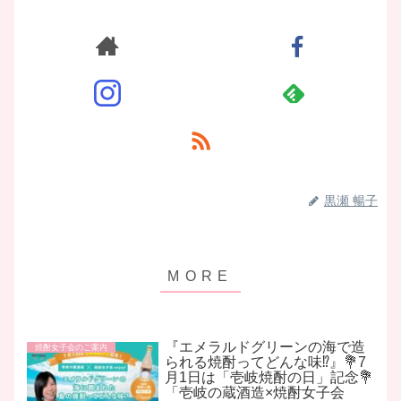
黒瀬 暢子
『エメラルドグリーンの海で造
焼酎女子会のご案内
られる焼酎ってどんな味⁉️』💐7
月1日は「壱岐焼酎の日」記念💐
「壱岐の蔵酒造×焼酎女子会