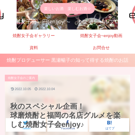
楽しいお酒 楽しむお酒☆
焼酎女子会～円(en)joy!～ オフィシャルブログ
焼酎女子会ギャラリー
焼酎女子会~enjoy動画
資料
お問合せ
焼酎プロデューサー 黒瀬暢子の知って得する焼酎のお話
焼酎女子会のご案内
2022.10.05
2022.10.04
秋のスペシャル企画！
球磨焼酎と福岡の名店グルメを楽
しむ焼酎女子会enjoy♪
Twitter
Facebook
はてブ