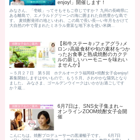
enjoy!」開催します！
みなさん、「壱岐」ってそもそもご存じですか？ 九州の長崎県に
ある離島で、エメラルドグリーンの海に囲まれた自然豊かな島で
す。 麦焼酎発祥の地といわれ、この島で長い長―い年月をかけて
大自然の中で育まれたミネラル豊富な地下水を使い米麹...
【和牛ステーキ♪フォアグラ♪メ
焼酎女子会のご案内
ロン♪高級食材や旬の素材をつか
ったお食事と熟成焼酎のカクテ
ルの新しいハーモニーを味わい
ませんか】
～５月２７日 第５回 ホテルオークラ福岡様×焼酎女子会enjoy!
募集開始します ​ はやいもので、もう５月。さわやかな陽気となり
ました。 みなさま、ゴールデンウイークはいかがお過ごしです
か？ ​ 蔵...
6月7日は、SNS女子集まれ～
焼酎女子会のご案内
オンラインZOOM焼酎女子会開
催
こんにちは。焼酎プロデューサーの黒瀬暢子です。 6月7日