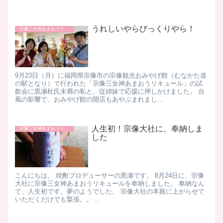
うれしいやらびっくりやら！
宗像三女神あまおうリキュール
9月23日（月）に福岡県宗像市の宗像観光おみやげ館（むなかた道
の駅となり）で行われた「宗像三女神あまおうリキュール」の試
飲会に黒瀬杜氏末裔の私と、従姉妹で応援に押しかけました。 台
風の影響で、おみやげ館の開店もあやぶまれまし...
人生初！宗像大社に、奉納しま
宗像三女神あまおうリキュール
した
こんにちは。 焼酎プロデューサーの黒瀬です。 8月24日に、宗像
大社に宗像三女神あまおうリキュールを奉納しました。 奉納なん
て、人生初です。夢のようでした。 宗像大社の本殿に上がらせて
いただくだけでも緊張。。 ...