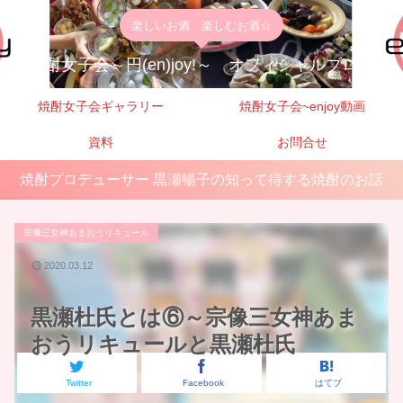
楽しいお酒 楽しむお酒☆
焼酎女子会～円(en)joy!～ オフィシャルブログ
焼酎女子会ギャラリー
焼酎女子会~enjoy動画
資料
お問合せ
焼酎プロデューサー 黒瀬暢子の知って得する焼酎のお話
宗像三女神あまおうリキュール
2020.03.12
黒瀬杜氏とは⑥～宗像三女神あま
おうリキュールと黒瀬杜氏
Twitter
Facebook
はてブ