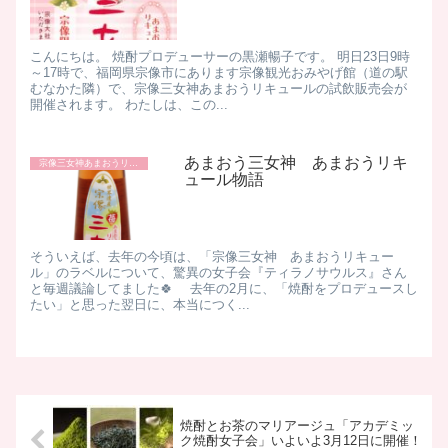
こんにちは。 焼酎プロデューサーの黒瀬暢子です。 明日23日9時
～17時で、福岡県宗像市にあります宗像観光おみやげ館（道の駅
むなかた隣）で、宗像三女神あまおうリキュールの試飲販売会が
開催されます。 わたしは、この...
あまおう三女神 あまおうリキ
宗像三女神あまおうリキュール
ュール物語
そういえば、去年の今頃は、「宗像三女神 あまおうリキュー
ル」のラベルについて、驚異の女子会『ティラノサウルス』さん
と毎週議論してました🍀 去年の2月に、「焼酎をプロデュースし
たい」と思った翌日に、本当につく...
焼酎とお茶のマリアージュ「アカデミッ
ク焼酎女子会」いよいよ3月12日に開催！