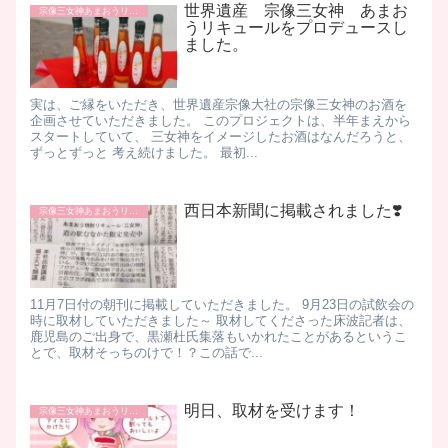
世界遺産 宗像三女神 あまお
宗像三女神あまおうリキュール
うリキュールをプロデュースし
ました。
実は、ご縁をいただき、世界遺産宗像大社の宗像三女神のお酒を
企画させていただきました。 このプロジェクトは、半年まえから
スタートしていて、 三女神をイメージしたお酒はなんだろうと、
ずっとずっと 考え続けました。 最初...
西日本新聞に掲載されました❣️
宗像三女神あまおうリキュール
11月7日付の朝刊に掲載していただきました。 9月23日の試飲会の
時に取材していただきました～ 取材してくださった床波記者は、
鹿児島のご出身で、黒瀬杜氏集落もいかれたことがあるというこ
とで、取材そっちのけで！？この話で...
明日、取材を受けます！
宗像三女神あまおうリキュール