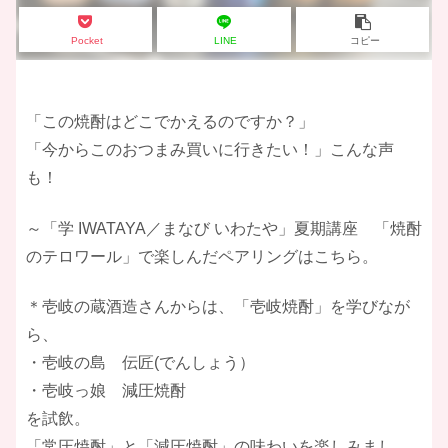
Pocket
LINE
コピー
「この焼酎はどこでかえるのですか？」
「今からこのおつまみ買いに行きたい！」こんな声
も！
～「学 IWATAYA／まなび いわたや」夏期講座 「焼酎
のテロワール」で楽しんだペアリングはこちら。
＊壱岐の蔵酒造さんからは、「壱岐焼酎」を学びなが
ら、
・壱岐の島 伝匠(でんしょう）
・壱岐っ娘 減圧焼酎
を試飲。
「常圧焼酎」と「減圧焼酎」の味わいを楽しみまし