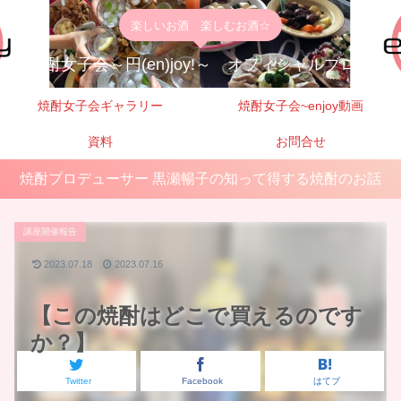
楽しいお酒 楽しむお酒☆
焼酎女子会～円(en)joy!～ オフィシャルブログ
焼酎女子会ギャラリー
焼酎女子会~enjoy動画
資料
お問合せ
焼酎プロデューサー 黒瀬暢子の知って得する焼酎のお話
講座開催報告
2023.07.18
2023.07.16
【この焼酎はどこで買えるのです
か？】
Twitter
Facebook
はてブ