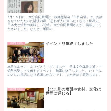
7月１９日に、大分合同新聞社・政経懇話会「臼杵会場」で、お話
させていただいた講演内容 「思わず人に言いたくなる！世界史、
日本史と焼酎の美味しい関係」 大分合同新聞さんが、掲載してく
ださいました。 ​ なんと！紙面の...
イベント無事終了しました
講座開催報告
本日は本当に、ありがとうございました！ 日本文化体験を通じて
焼酎の楽しさを伝えるイベント、無事に終了しました。 たくさん
の方にお世話になり感謝しかないです。 また改めて報告します。
【北九州の焼酎や食材、文化は
講座開催報告
世界に通じる】