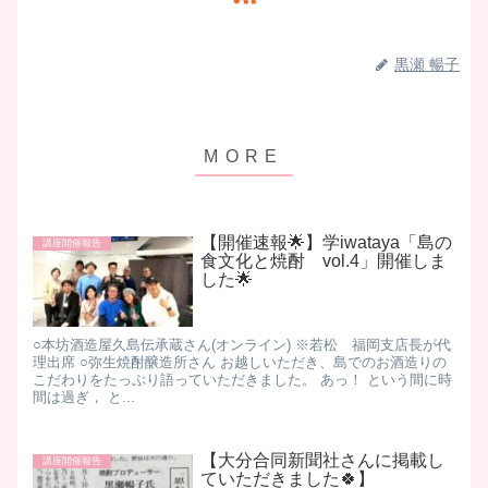
黒瀬 暢子
【開催速報🌟】学iwataya「島の
講座開催報告
食文化と焼酎 vol.4」開催しま
した🌟
○本坊酒造屋久島伝承蔵さん(オンライン) ※若松 福岡支店長が代
理出席 ○弥生焼酎醸造所さん お越しいただき、島でのお酒造りの
こだわりをたっぷり語っていただきました。 あっ！ という間に時
間は過ぎ， と...
【大分合同新聞社さんに掲載し
講座開催報告
ていただきました🍀】