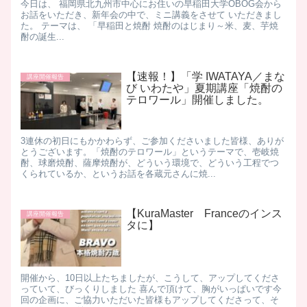
今日は、 福岡県北九州市中心にお住いの早稲田大学OBOG会から
お話をいただき、新年会の中で、ミニ講義をさせて いただきまし
た。 テーマは、 「早稲田と焼酎 焼酎のはじまり～米、麦、芋焼
酎の誕生...
【速報！】「学 IWATAYA／まな
講座開催報告
び いわたや」夏期講座「焼酎の
テロワール」開催しました。
​ 3連休の初日にもかかわらず、ご参加くださいました皆様、ありが
とうございます。​ 「焼酎のテロワール」というテーマで、壱岐焼
酎、球磨焼酎、薩摩焼酎が、どういう環境で、どういう工程でつ
くられているか、というお話を各蔵元さんに焼...
【KuraMaster Franceのインス
講座開催報告
タに】
開催から、10日以上たちましたが、こうして、アップしてくださ
っていて、びっくりしました 喜んで頂けて、胸がいっぱいです ​ 今
回の企画に、ご協力いただいた皆様もアップしてくださって、そ