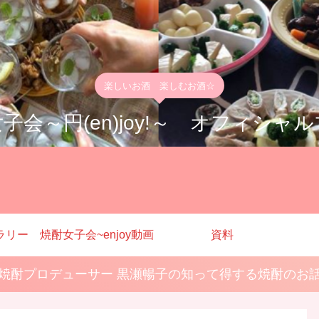
楽しいお酒 楽しむお酒☆
子会～円(en)joy!～ オフィシャ
ラリー
焼酎女子会~enjoy動画
資料
焼酎プロデューサー 黒瀬暢子の知って得する焼酎のお