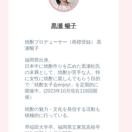
黒瀬 暢子
焼酎プロデューサー（商標登録） 黒
瀬暢子
福岡県出身。
日本中に焼酎作りを広めた黒瀬杜氏
の末裔として、焼酎が苦手な人、特
に女性に焼酎に親しんでもらう目的
で「焼酎女子会enjoy!」を定期的に
開催中。(2023年10月現在118回開
催）
焼酎の魅力・文化を発信する活動も
積極的に行っている。
早稲田大学卒。福岡県立東筑高校卒