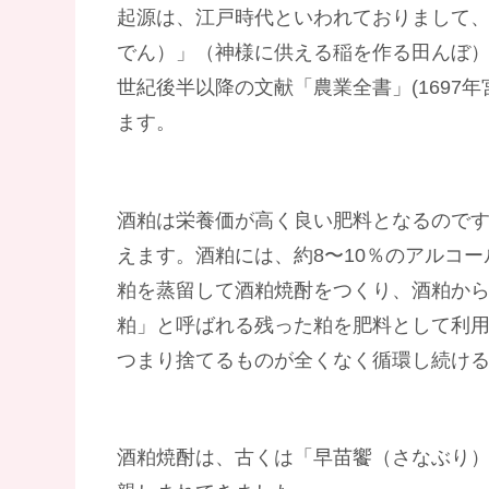
起源は、江戸時代といわれておりまして
でん）」（神様に供える稲を作る田んぼ）
世紀後半以降の文献「農業全書」(1697
ます。
酒粕は栄養価が高く良い肥料となるので
えます。酒粕には、約8〜10％のアルコ
粕を蒸留して酒粕焼酎をつくり、酒粕か
粕」と呼ばれる残った粕を肥料として利
つまり捨てるものが全くなく循環し続け
酒粕焼酎は、古くは「早苗饗（さなぶり