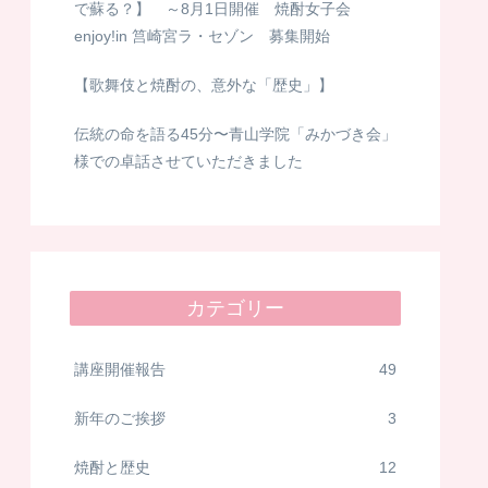
で蘇る？】 ～8月1日開催 焼酎女子会
enjoy!in 筥崎宮ラ・セゾン 募集開始
【歌舞伎と焼酎の、意外な「歴史」】
伝統の命を語る45分〜青山学院「みかづき会」
様での卓話させていただきました
カテゴリー
講座開催報告
49
新年のご挨拶
3
焼酎と歴史
12