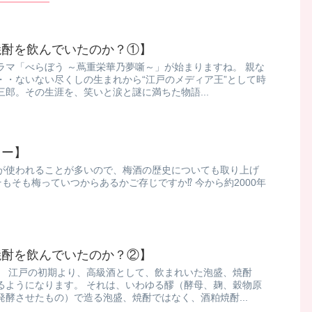
焼酎を飲んでいたのか？①】
ラマ「べらぼう ～蔦重栄華乃夢噺～」が始まりますね。 親な
・・ないない尽くしの生まれから“江戸のメディア王”として時
郎。その生涯を、笑いと涙と謎に満ちた物語...
リー】
が使われることが多いので、梅酒の歴史についても取り上げ
そもそも梅っていつからあるかご存じですか⁉️ 今から約2000年
焼酎を飲んでいたのか？②】
） 江戸の初期より、高級酒として、飲まれいた泡盛、焼酎
るようになります。 それは、いわゆる醪（酵母、麹、穀物原
酵させたもの）で造る泡盛、焼酎ではなく、酒粕焼酎...