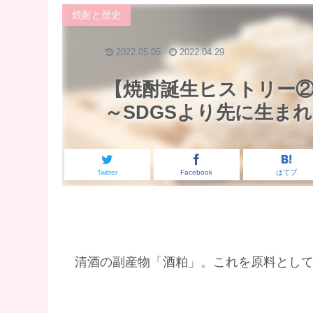
焼酎と歴史
2022.05.05
2022.04.29
【焼酎誕生ヒストリー
～SDGSより先に生ま
Twitter
Facebook
はてブ
清酒の副産物「酒粕」。これを原料とし