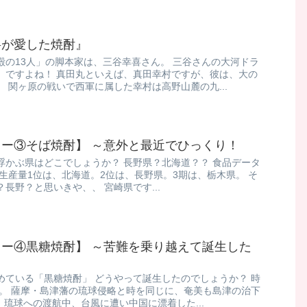
将が愛した焼酎』
殿の13人」の脚本家は、三谷幸喜さん。 三谷さんの大河ドラ
」ですよね！ 真田丸といえば、真田幸村ですが、彼は、大の
 関ヶ原の戦いで西軍に属した幸村は高野山麓の九...
ー③そば焼酎】 ～意外と最近でひっくり！
浮かぶ県はどこでしょうか？ 長野県？北海道？？ 食品データ
と生産量1位は、北海道。2位は、長野県。3期は、栃木県。 そ
長野？と思いきや、、 宮崎県です...
ー④黒糖焼酎】 ～苦難を乗り越えて誕生した
めている「黒糖焼酎」 どうやって誕生したのでしょうか？ 時
年。 薩摩・島津藩の琉球侵略と時を同じに、奄美も島津の治下
、琉球への渡航中、台風に遭い中国に漂着した...