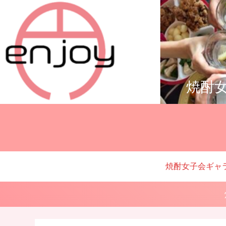
焼酎女
焼酎女子会ギャ