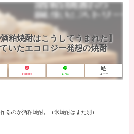
②酒粕焼酎はこうしてうまれた】
れていたエコロジー発想の焼酎
Pocket
LINE
コピー
て作るのが酒粕焼酎。（米焼酎はまた別）