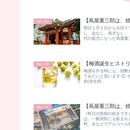
【蔦屋重三郎は、
焼酎と歴史
明日１月５日から大河ド
し、金なし、画才なし・
代の寵児になった蔦屋重三
【梅酒誕生ヒスト
焼酎と歴史
梅酒を作る時にも、焼酎
てみたいと思います 😊 
前(弥生時...
【蔦屋重三郎は、
焼酎と歴史
（昨日の投稿の続きです
は、一般庶民にも飲まれ
料、水などでアルコール発