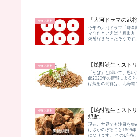
『大河ドラマの武
焼酎と歴史
今年の大河ドラマ「鎌倉
マ前作といえば「真田丸
焼酎好きだったそうです。
【焼酎誕生ヒストリ
焼酎と歴史
「そば」と聞いて、思い
館2020年の情報による
ば焼酎の発祥は、北海道？
【焼酎誕生ヒストリ
焼酎と歴史
焼酎。
現在、世界でも注目を集
はさかのぼること1609
になります。 その1年後