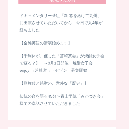
ドキュメンタリー番組「新 窓をあけて九州」
に出演させていただいてから、今日で丸4年が
経ちました
【全編英語の講演始めます】
【千利休が、催した「筥崎茶会」が焼酎女子会
で蘇る？】 ～8月1日開催 焼酎女子会
enjoy!in 筥崎宮ラ・セゾン 募集開始
【歌舞伎と焼酎の、意外な「歴史」】
伝統の命を語る45分〜青山学院「みかづき会」
様での卓話させていただきました