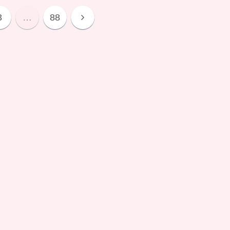
3
…
88