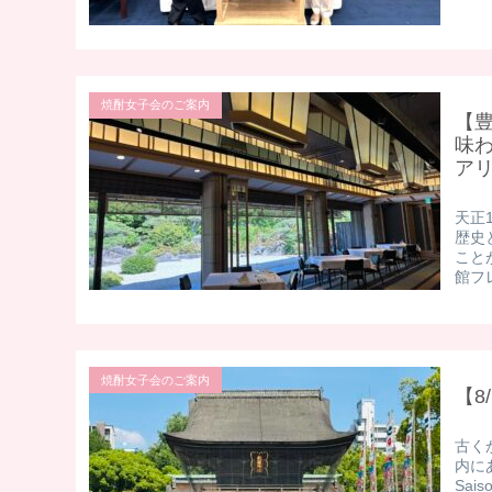
焼酎女子会のご案内
【
味
ア
天正
歴史
こと
館フレ
焼酎女子会のご案内
【8
古く
内に
Sa