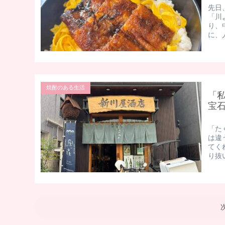
​先
「川
り、
に、人
焼酎のある生活
「
宝
「た
は違
てく
り抜い