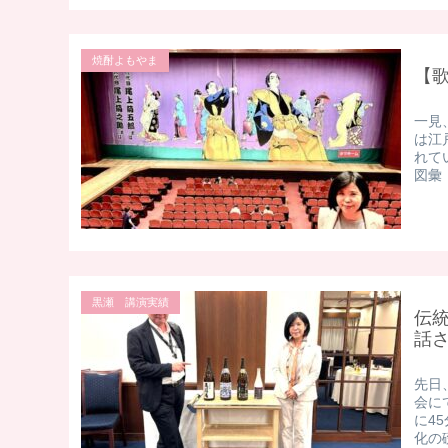
焼酎よもやま
【
一見
は江
れて
図彙
黒瀬 講演実績
伝
話
​先
会に
に4
化の