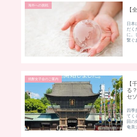
海外への挑戦
【
日本
だく
に。
繋ぐ
焼酎女子会のご案内
【
る？
セ
四季
てく
回の
奄美