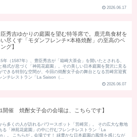
2026.06.17
豊臣秀吉ゆかりの庭園を望む特等席で。鹿児島食材を
わい尽くす「モダンフレンチ×本格焼酎」の至高のペ
リング】
15年（1587年）、豊臣秀吉が「箱崎大茶会」を開いたとされる、
と格式が息づく「神苑花庭園」。その美しい日本庭園を贅沢に見る
ができる特別な空間が、今回の焼酎女子会の舞台となる筥崎宮迎賓
ンチレストラン「La Saison（...
2026.06.07
/1開催 焼酎女子会の会場は、こちらです】
から多くの人が訪れるパワースポット「筥崎宮」。 その広大な敷地
ある「神苑花庭園」の中に佇むフレンチレストラン「La
ison」。 こちらが，会場です！ 緑豊かな日本庭園の風情を感じなが