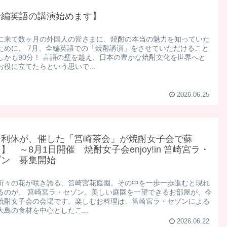
全編英語の講演始めます】
に来て数ヶ月の外国人の皆さまに、焼酎の本当の魅力を知っていた
ために。 7月、全編英語での「焼酎講演」をさせていただけること
しかも90分！ 言語の壁を越え、日本の豊かな焼酎文化を世界へと
お役に立てたらという思いで...
2026.06.25
千利休が、催した「筥崎茶会」が焼酎女子会で蘇
】 ～8月1日開催 焼酎女子会enjoy!in 筥崎宮ラ・
ゾン 募集開始
折々の花が咲き誇る、筥崎宮花庭園。その中を一歩一歩進むと現れ
るのが、 筥崎宮ラ・セゾン。美しい庭園を一望できるお部屋が、今
焼酎女子会の会場です。 ​楽しむお料理は、筥崎宮ラ・セゾンによる
大島の食材を中心としたこ...
2026.06.22