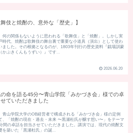
歌舞伎と焼酎の、意外な「歴史」】
、何の関係もないように思われる「歌舞伎」と「焼酎」。しかし実
戸時代、焼酎は歌舞伎の舞台裏で重要な小道具（演出）として使わ
いました。 ​その根拠となるのが、1803年刊行の歴史資料『戯場訓蒙
（かぶきくんもうずい）』です...
2026.06.20
統の命を語る45分〜青山学院「みかづき会」様での卓
させていただきました
日、青山学院大学のOB経営者で構成される「みかづき会」様の定例
て、「焼酎の現在・過去・未来 〜黒瀬杜氏が醸す想い〜」をテーマ
5分間の卓話を担当させていただきました。 ​講演では、現代の焼酎文
礎を築いた「黒瀬杜氏」の誕...