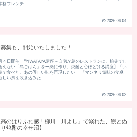
格フレンチ...
2026.06.04
般募集も、開始いたしました！
月４日開催 学IWATAYA講座～自宅が島のレストランに。旅先でし
会えない「島ごはん」を一緒に作り、焼酎と心ほどける講座】​ 「い
島で食べた、あの優しい味を再現したい」 「マンネリ気味の食卓
新しい風を吹き込みた...
2026.06.02
至高のぱりふわ感！柳川「川よし」で溺れた、鰻とぬ
もり焼酎の幸せ沼】