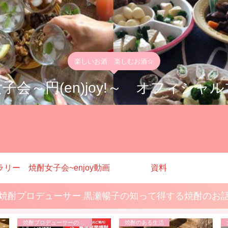
楽しいお酒 楽しむお酒☆
子会～円(en)joy!～ オフィシャ
ラリー
焼酎女子会~enjoy動画
資料
焼酎プロデューサー 黒瀬暢子の知って得する焼酎のお
焼酎プロデューサーの日常
焼酎のある生活