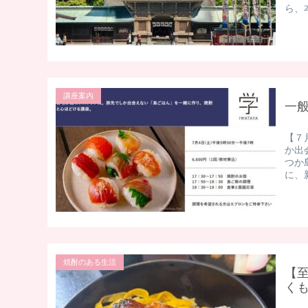
ら、本
講座案内
一
【７
か出
つか
に、
焼酎のある生活
【
く