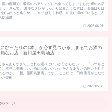
日、雨の柳川で、最高のペアリングに出会ってしまいました 鰻の名店
よし」さんで。 濃厚なタレがしっかり染みたうなぎは、表面ぱりぱ
中はふわっと柔らか。 この「ぱりふわ感」の波に溺れているところ
肌温度...
2026.06.01
私にぴったりの1本」が必ず見つかる、まるでお酒の
石箱なお店～新川屋田島酒店
くさんありすぎて、どれを選べばいいか分からない…」 「いつもと
う、本当に美味しいお酒に出会いたい」 そんなあなたの思いを叶え
れるのが、「新川屋田島酒店」です。 ここには、田島店長がこだわ
た焼酎...
2026.05.30
次のページ