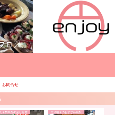
ルブログ
お問合せ
話
女子的焼酎の楽しみ方
黒瀬暢子のおすすめ焼酎
黒瀬杜氏