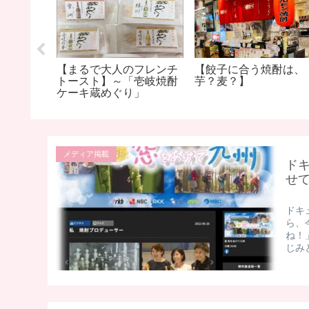
酎 「限
【まるで大人のフレンチ
【餃子に合う焼酎は、
」
トースト】～「壱岐焼酎
芋？麦？】
ケーキ蔵めぐり」
メディア掲載
ド
せ
ドキ
ら、
ね！
じみと