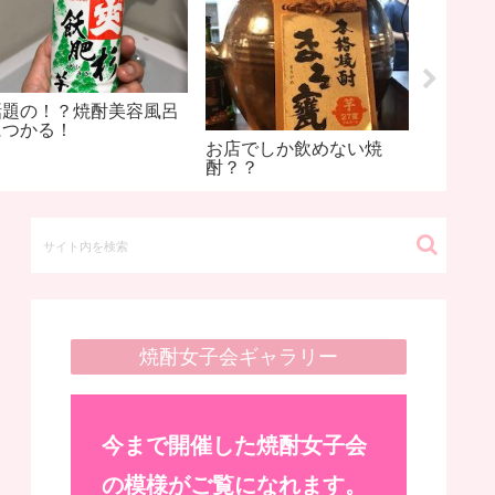
話題の！？焼酎美容風呂
黒瀬杜
につかる！
う苗字
お店でしか飲めない焼
酎？？
焼酎女子会ギャラリー
今まで開催した焼酎女子会
の模様がご覧になれます。