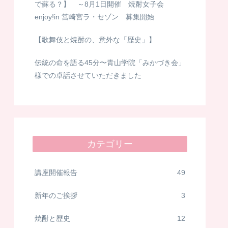
で蘇る？】 ～8月1日開催 焼酎女子会
enjoy!in 筥崎宮ラ・セゾン 募集開始
【歌舞伎と焼酎の、意外な「歴史」】
伝統の命を語る45分〜青山学院「みかづき会」
様での卓話させていただきました
カテゴリー
講座開催報告
49
新年のご挨拶
3
焼酎と歴史
12