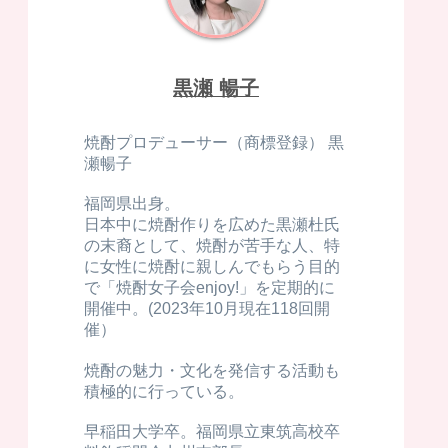
黒瀬 暢子
焼酎プロデューサー（商標登録） 黒
瀬暢子
福岡県出身。
日本中に焼酎作りを広めた黒瀬杜氏
の末裔として、焼酎が苦手な人、特
に女性に焼酎に親しんでもらう目的
で「焼酎女子会enjoy!」を定期的に
開催中。(2023年10月現在118回開
催）
焼酎の魅力・文化を発信する活動も
積極的に行っている。
早稲田大学卒。福岡県立東筑高校卒