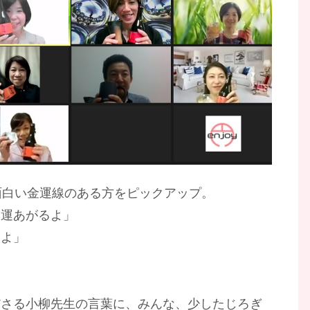
面白い金運線のある方をピックアップ。
金運あがるよ」
るよ」
ださる小柳先生の言葉に、みんな、少したじろぎ