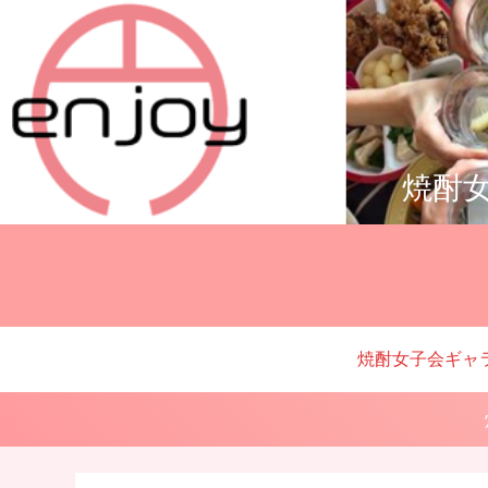
焼酎女
焼酎女子会ギャ