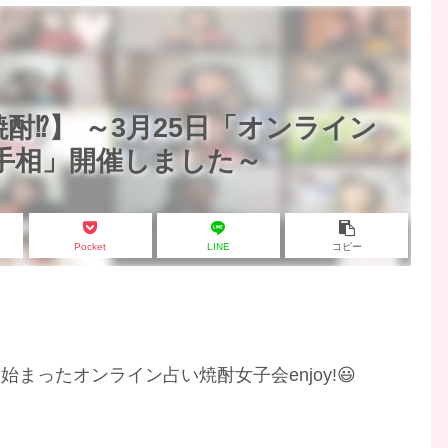
酎⁉】 ～3月25日「オンライン
!×手相」開催しました～
Pocket
LINE
コピー
ったオンライン占い焼酎女子会enjoy!😃