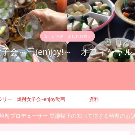
楽しいお酒 楽しむお酒☆
子会～円(en)joy!～ オフィシャ
ラリー
焼酎女子会~enjoy動画
資料
焼酎プロデューサー 黒瀬暢子の知って得する焼酎のお