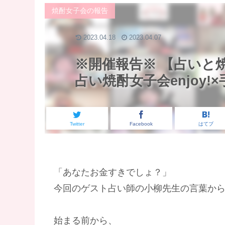
焼酎女子会の報告
2023.04.18
2023.04.07
※開催報告※ 【占いと焼
占い焼酎女子会enjoy
Twitter
Facebook
はてブ
「あなたお金すきでしょ？」
今回のゲスト占い師の小柳先生の言葉から始ま
始まる前から、