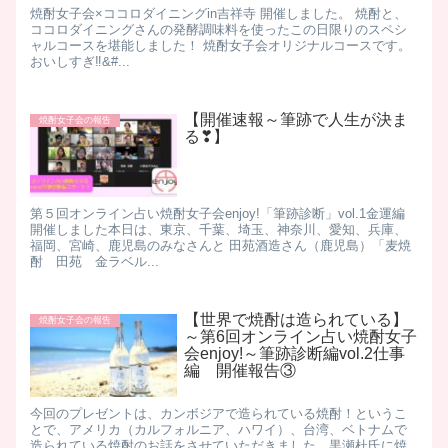
焼酎女子会×ココロダイニングin吉祥寺 開催しました。 焼酎と、
ココロダイニングさんの発酵調味料を使ったこの日限りのスペシ
ャルコースを堪能しました！ 焼酎女子会オリジナルコースです。
おいしすぎ‼&#...
​【開催速報～筆跡で人生が決ま
焼酎女子会の報告
る❣】​
第５回オンライン占い焼酎女子会enjoy!「筆跡診断」vol.1金運編
開催しました ​ 本日は、東京、千葉、埼玉、神奈川、愛知、兵庫、
福岡、宮崎、鹿児島のみなさんと 田苑酒造さん（鹿児島）「麦焼
酎 田苑 金ラベル...
【世界で焼酎は造られている】
焼酎女子会の報告
～第6回オンライン占い焼酎女子
会enjoy!～筆跡診断編vol.2仕事
編 開催報告③
​ 今回のプレゼントは、カンボジアで造られている焼酎！というこ
とで、 ​ アメリカ（カルフォルニア、ハワイ）、台湾、ベトナムで
造られている焼酎のお話をさせていただきました。 ​ 黒瀬杜氏に焼