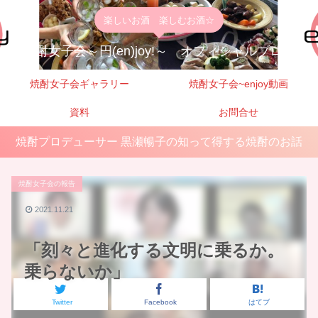
楽しいお酒 楽しむお酒☆
焼酎女子会～円(en)joy!～ オフィシャルブログ
焼酎女子会ギャラリー
焼酎女子会~enjoy動画
資料
お問合せ
焼酎プロデューサー 黒瀬暢子の知って得する焼酎のお話
焼酎女子会の報告
2021.11.21
「刻々と進化する文明に乗るか。
乗らないか」
Twitter
Facebook
はてブ