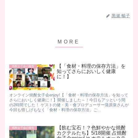
黒瀬 暢子
【「食材・料理の保存方法」を
焼酎女子会の報告
知ってさらにおいしく健康
に！】
オンライン焼酎女子会enjoy!【「食材・料理の保存方法」を知って
さらにおいしく健康に！】開催しました～！今日もアッという間
の2時間でした！ ゲストの健・美・食プロデューサー蒲原泉さんが
今回も惜しげもなく「食材・料理の保存方法」ご...
【飲む宝石！？色鮮やかな焼酎
焼酎女子会の報告
カクテルたち】5/18開催 占焼酎