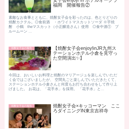
女子会enjoy! in ホテルオークラ
福岡 開催報告②
​素敵なお食事とともに、焼酎女子会を彩ったのは、色とりどりの
焼酎カクテル。 ​​◎食前酒 ・ホワイトマスカットソーダ ※芋焼
酎 小鶴 theマスカット（小正醸造さん）使用 ​ ◎食中酒① ブ
ルームーン ...
【焼酎女子会enjoy!inJR九州ス
焼酎女子会の報告
テーションホテル小倉を見守っ
た空間演出✨】
今回は、おいしいお料理と焼酎のマリアージュを楽しんでいただ
く会ではございましたが、 空間丸ごと楽しんでいただきたくて、
ステーションホテル小倉さんと何度もお打ち合わせをして作り上
げました。 お花は、「花手水」を採用。 「花手水」と...
焼酎女子会×キッコーマン ここ
焼酎女子会の報告
ろダイニングIN東京吉祥寺