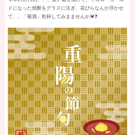
ドになった焼酎をグラスに注ぎ、花びらなんか浮かせ
て、、「菊酒」乾杯してみまませんか💓❓