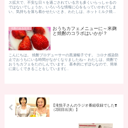
ス拡大で、不安な日々を過ごされている方も多くいらっしゃるの
ではないでしょうか。いろいろな情報に心をもっていかれてしま
い、気持ちを落ち着かせたいとき、わたしは、ホットミルク焼...
おうちカフェメニューに～米麹
焼酎のある生活
と焼酎のコラボはいかが？
こんにちは。 焼酎プロデューサーの黒瀬暢子です。 コロナ感染防
止でおうちにいる時間がながくなりましたね～ わたしは、焼酎で
おうちカフェをたのしんでいます。 基本的にずぼらなので、簡単
に楽しくできることをしています(...
【滝悦子さんのラジオ番組収録でした❣️
（2回目出演）】