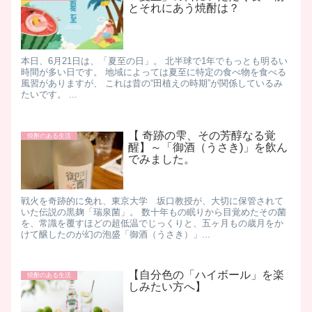
とそれにあう焼酎は？
本日、6月21日は、「夏至の日」。 北半球で1年でもっとも明るい
時間が多い日です。 地域によっては夏至に特定の食べ物を食べる
風習がありますが、 これは昔の“田植えの時期”が関係しているみ
たいです。 ...
【 奇跡の雫、その芳醇なる覚
焼酎のある生活
醒】～「御酒（うさき)」を飲ん
でみました。
戦火を奇跡的に免れ、東京大学 坂口教授が、大切に保管されて
いた伝説の黒麹「瑞泉菌」。 数十年もの眠りから目覚めたその菌
を、常識を覆すほどの超低温でじっくりと、五ヶ月もの歳月をか
けて醸したのが幻の泡盛「御酒（うさき）」...
【自分色の「ハイボール」を楽
焼酎のある生活
しみたい方へ】