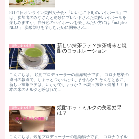
8月21日オンライン焼酎女子会×「いいちこ下町のハイボール」で
は、参加者のみなさんと絶妙にブレンドされた焼酎ハイボールを
楽しみますが、自分色のハイボールを楽しみたい方には「iichjiko
NEO 」 炭酸割りを楽しむために開発され...
新しい抹茶ラテ？抹茶粉末と焼
焼酎のある生活
酎のコラボレーション
こんにちは。 焼酎プロデューサーの黒瀬暢子です。 コロナ感染の
連日の報道で、ちょっとつかれたりしませんか？ そんなときに、
新しい抹茶ラテは、いかがでしょうか？ 米麹＋抹茶＋焼酎！？ 日
本の米のミルクと呼ばれて...
焼酎ホットミルクの美容効果
焼酎のある生活
は？
こんにちは。焼酎プロデューサーの黒瀬暢子です。 コロナウイル