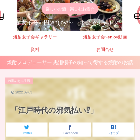
楽しいお酒 楽しむお酒☆
焼酎女子会～円(en)joy!～ オフィシャルブログ
焼酎女子会ギャラリー
焼酎女子会~enjoy動画
資料
お問合せ
焼酎プロデューサー 黒瀬暢子の知って得する焼酎のお話
焼酎のある生活
2022.09.03
「江戸時代の邪気払い⁉️」
Twitter
Facebook
はてブ