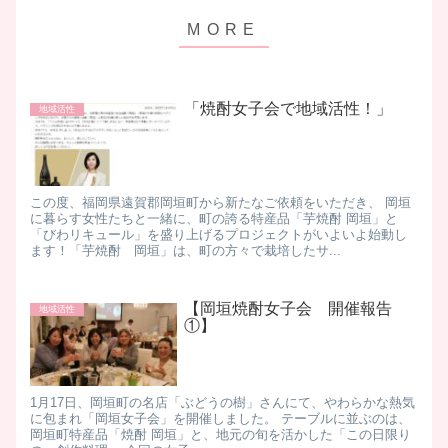
「焼酎女子会で地域活性！」
地域活性
この度、福岡県遠賀郡岡垣町から新たなご依頼をいただき、 岡垣
に暮らす女性たちと一緒に、町の誇る特産品「芋焼酎 岡垣」と
「びわリキュール」を盛り上げるプロジェクトがいよいよ始動し
ます！ ​「芋焼酎 岡垣」は、町の方々で栽培したサ...
【岡垣焼酎女子会 開催報告
地域活性
①】
​1月17日、岡垣町の名店「ぶどうの樹」さんにて、やわらかな熱気
に包まれ「岡垣女子会」を開催しました。 テーブルに並ぶのは、
岡垣町特産品「焼酎 岡垣」と、地元の旬を活かした「この日限り