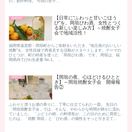
の」創作料理。 今回の女子...
【日常に“ふわっと甘いごほう
地域活性
び”を。岡垣びわ酒、女性とつく
る新しい楽しみ方】～焼酎女子
会で地域活性！
福岡県遠賀郡・岡垣町からご依頼をいただき、“地元発のおいしい
焼酎”を、女性目線で再発見する活動がスタートします。テーマの
ひとつが、町の特産を使った 「岡垣びわ酒」 です。 岡垣は、福
岡県内でびわ生産量 No.1。 ...
【岡垣の夜、心ほどけるひとと
地域活性
き】～岡垣焼酎女子会 開催報
告②
ふわりと漂うお酒の香りに、丁寧に仕立てられた一皿。 先日の
「岡垣焼酎女子会」では、そんな、やわらかな時間が静かに流れ
ていました。 「ぶどうの樹」の料理長が、この日のために用意し
たのは、「焼酎 岡垣」と「びわ酒」の個性をそっと引き立て...