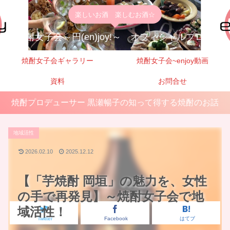
楽しいお酒 楽しむお酒☆
焼酎女子会～円(en)joy!～ オフィシャルブログ
焼酎女子会ギャラリー
焼酎女子会~enjoy動画
資料
お問合せ
焼酎プロデューサー 黒瀬暢子の知って得する焼酎のお話
地域活性
2026.02.10
2025.12.12
【「芋焼酎 岡垣」の魅力を、女性
の手で再発見】～焼酎女子会で地
域活性！
Twitter
Facebook
はてブ