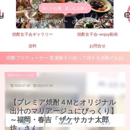
楽しいお酒 楽しむお酒☆
焼酎女子会～円(en)joy!～ オフィシャルブログ
焼酎女子会ギャラリー
焼酎女子会~enjoy動画
資料
お問合せ
焼酎プロデューサー 黒瀬暢子の知って得する焼酎のお話
焼酎のおいしいお店
2023.07.18
2023.07.03
【プレミア焼酎４Mとオリジナル
出汁のマリアージュにびっくり】
～福岡・春吉「サケサカナ太郎
Twitter
Facebook
はてブ
坊」さん。