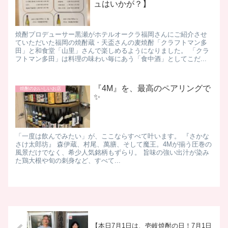
ュはいかが？】
焼酎プロデューサー黒瀬がホテルオークラ福岡さんにご紹介させ
ていただいた福岡の焼酎蔵・天盃さんの麦焼酎「クラフトマン多
田」と和食堂「山里」さんで楽しめるようになりました。 「クラ
フトマン多田」は料理の味わい毎にあう「食中酒」としてこだ...
『4M』を、最高のペアリングで
焼酎のおいしいお店
✨
「一度は飲んでみたい」が、ここならすべて叶います。 『さかな
さけ太郎坊』 森伊蔵、村尾、萬膳、そして魔王。4Mが揃う圧巻の
風景だけでなく、希少人気銘柄もずらり。 旨味の強い出汁が染み
た鶏大根や旬の刺身など、すべて...
【本日7月1日は、壱岐焼酎の日！7月1日