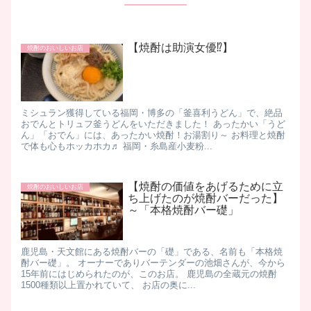
【焼酎は助演女優⁉️】
焼酎のおいしいお店
ミシュラン獲得している福岡・博多の「釜喜利うどん」で、絶品
おでんとトリュフ釜うどんをいただきました！ あったかい「うど
ん」「おでん」には、あったかい焼酎！お湯割り～ お料理と焼酎
で体も心もホッカホカ♬ 福岡・糸島産小麦粉...
【焼酎の価値をあげるために立
焼酎のおいしいお店
ち上げたのが焼酎バーだった】
～「本格焼酎バー礎」
鹿児島・天文館にある焼酎バーの「礎」である、名前も「本格焼
酎バー礎」。 オーナーでありバーテンダーの池畑さんが、今から
15年前にはじめられたのが、このお店。 鹿児島の全蔵元の焼酎
1500種類以上置かれていて、 お店の奥に...