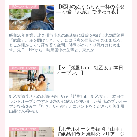
【昭和のぬくもりと一杯の幸せ
焼酎のおいしいお店
― 小倉「武蔵」で味わう夜】
昭和28年創業。北九州市小倉の商店街に暖簾を掲げる老舗居酒屋
「武蔵」。 ​扉を開けると、そこには昭和の面影がそのまま残る、
どこか懐かしくて落ち着く空間。時間がゆっくり流れはじめま
す。 ​先日、NYから一時帰国中の先輩と、東京か...
【🎉「焼酎Lab 紅乙女」本日
焼酎のおいしいお店
オープン🎉】
紅乙女酒造さんのお酒が楽しめる「焼酎Lab 紅乙女」。 本日グ
ランドオープンです🎉 お祝いに飲みに伺いました笑 私のプレオー
プン投稿をみて「行きたいわ💛」とコメントをくださった美術展
出品で来福中の...
【ホテルオークラ福岡「山里」
焼酎のおいしいお店
で絶品和食と焼酎のマリアージ