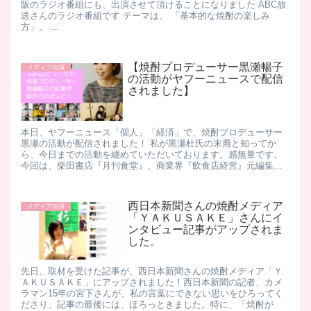
阪のラジオ番組にも、出演させて頂けることになりました ABC放
送さんのラジオ番組です テーマは、 「基本的な焼酎の楽しみ
方」。 ...
【焼酎プロデューサー黒瀬暢子
メディア出演
の活動がヤフーニュースで配信
されました】
本日、ヤフーニュース「個人」「経済」で、焼酎プロデューサー
黒瀬の活動が配信されました！ 私が黒瀬杜氏の末裔と知ってか
ら、今日までの活動を纏めていただいております。感無量です。
今回は、柴田書店『月刊食堂』、商業界『飲食店経営』元編集...
西日本新聞さんの焼酎メディア
メディア出演
「ＹＡＫＵＳＡＫＥ」さんにイ
ンタビュー記事がアップされま
した。
先日、取材を受けた記事が、西日本新聞さんの焼酎メディア「Ｙ
ＡＫＵＳＡＫＥ」にアップされました！​西日本新聞の記者、カメ
ラマン15年の宮下さんが、私の言葉にできない思いをひろってく
ださり、記事の最後には、ほろっときました。​特に、「焼酎が