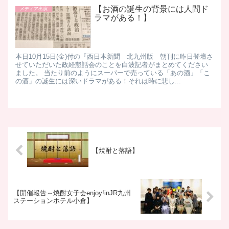
【お酒の誕生の背景には人間ド
メディア出演
ラマがある！】
本日10月15日(金)付の『西日本新聞 北九州版 朝刊に昨日登壇さ
せていただいた政経懇話会のことを白波記者がまとめてください
ました。 当たり前のようにスーパーで売っている「あの酒」「こ
の酒」の誕生には深いドラマがある！それは時に悲し...
【焼酎と落語】
【開催報告～焼酎女子会enjoy!inJR九州
ステーションホテル小倉】