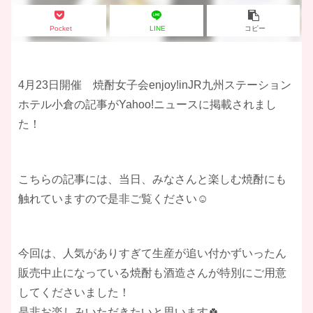
Pocket
LINE
コピー
4月23日開催 焼酎女子会enjoy!inJR九州ステーション
ホテル小倉の記事がYahoo!ニュースに掲載されまし
た！
こちらの記事には、当日、みなさんと楽しむ焼酎にも
触れていますので是非ご覧ください☺
今回は、人気がありすぎて生産が追い付かずいったん
販売中止になっている焼酎も酒造さんが特別にご用意
してくださいました！
是非お楽しみいただきたいと思います🍀