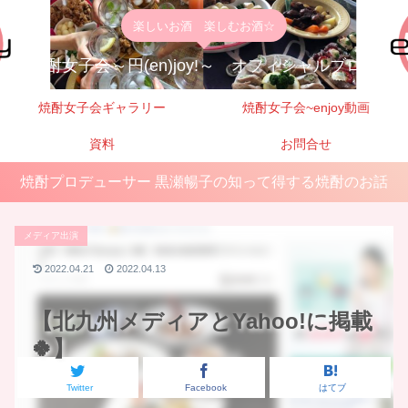
楽しいお酒 楽しむお酒☆
焼酎女子会～円(en)joy!～ オフィシャルブログ
焼酎女子会ギャラリー
焼酎女子会~enjoy動画
資料
お問合せ
焼酎プロデューサー 黒瀬暢子の知って得する焼酎のお話
メディア出演
2022.04.21
2022.04.13
【北九州メディアとYahoo!に掲載
🍀】
Twitter
Facebook
はてブ