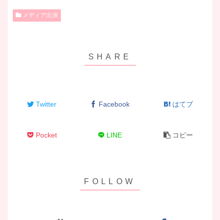
メディア出演
Twitter
Facebook
はてブ
Pocket
LINE
コピー