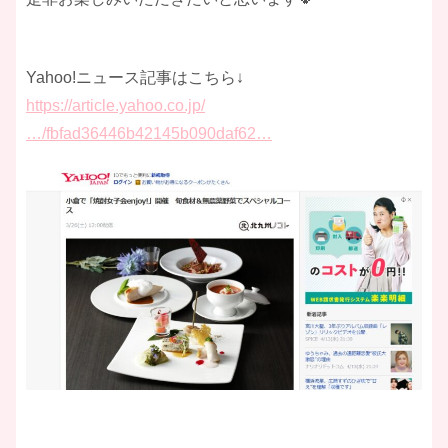
Yahoo!ニュース記事はこちら↓
https://article.yahoo.co.jp/
…/fbfad36446b42145b090daf62…