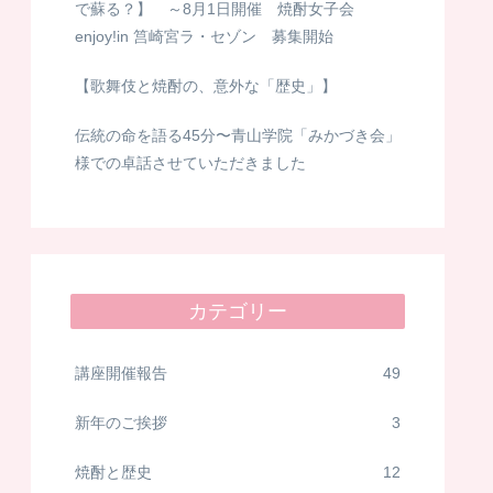
で蘇る？】 ～8月1日開催 焼酎女子会
enjoy!in 筥崎宮ラ・セゾン 募集開始
【歌舞伎と焼酎の、意外な「歴史」】
伝統の命を語る45分〜青山学院「みかづき会」
様での卓話させていただきました
カテゴリー
講座開催報告
49
新年のご挨拶
3
焼酎と歴史
12