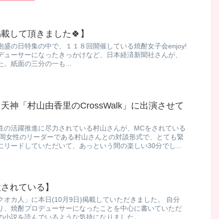
載して頂きました🍀】
の日特集の中で、 ​ １１８回開催している焼酎女子会enjoy!
デューサーになったきっかけなど、日本経済新聞社さんが、
​ 紙面の三分の一も...
神「村山由香里のCrossWalk」に出演させて
性の活躍推進に尽力されている村山さんが、MCをされている
福岡女性のリーダーである村山さんとの対談形式で、とても緊
リードしていただいて、あっという間の楽しい30分でし...
意されている】
オカ人」に本日(10月9日)掲載していただきました。 自分
り、焼酎プロデューサーになったことを中心に書いていただ
小説を読んでいるような気持になりました。 ...