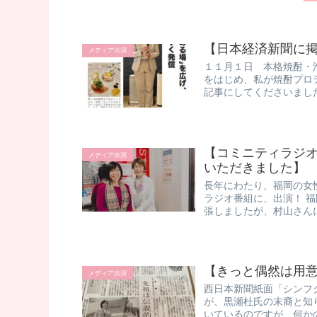
【日本経済新聞に掲
メディア出演
１１月１日 本格焼酎・泡盛
をはじめ、私が焼酎プロ
記事にしてくださいました。 
【コミニティラジオ天
メディア出演
いただきました】
長年にわたり、福岡の女
ラジオ番組に、出演！ 
張しましたが、村山さんに
【きっと偶然は用
メディア出演
西日本新聞紙面「シンフク
が、黒瀬杜氏の末裔と知
いているのですが、何かの