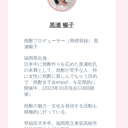
黒瀬 暢子
焼酎プロデューサー（商標登録） 黒
瀬暢子
福岡県出身。
日本中に焼酎作りを広めた黒瀬杜氏
の末裔として、焼酎が苦手な人、特
に女性に焼酎に親しんでもらう目的
で「焼酎女子会enjoy!」を定期的に
開催中。(2023年10月現在118回開
催）
焼酎の魅力・文化を発信する活動も
積極的に行っている。
早稲田大学卒。福岡県立東筑高校卒