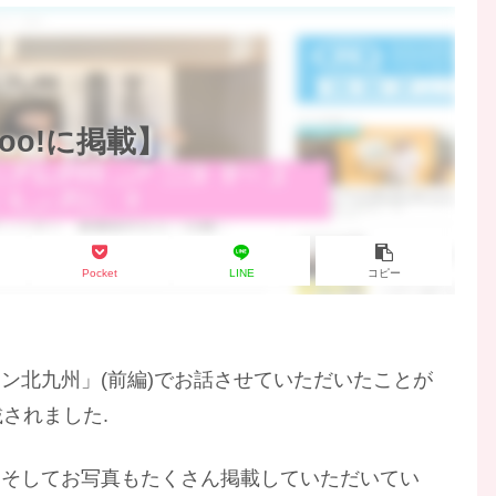
oo!に掲載】
Pocket
LINE
コピー
ン北九州」(前編)でお話させていただいたことが
載されました.
、そしてお写真もたくさん掲載していただいてい