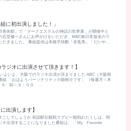
番組に初出演しました！」
沙美術館」で「マークエステルの神話の世界展」が開催中と
の石堂修一さんにお声がけをいただき、MBC南日本放送のラ
だきました。 番組提供は本格芋焼酎「赤兎馬」「だいや...
のラジオに出演させて頂きます！】
いよいよ、大阪でのラジオ出演が決まりました ABC（大阪朝
番組 「おはようパーソナリティ小縣裕介です」 （毎週月～木
：30～９：００ ...
オに出演します】
ごしでしょうか 初詣駅伝観戦ラグビー観戦 ​わたくしは、明
出演することになりました ​ 番組は、 「My Favorite