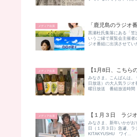
「鹿児島のラジオ
メディア出演
黒瀬杜氏集落にある「笠
いうご縁で展覧会主催者
ジオ番組に出演させていた
【1月8日、こちら
メディア出演
みなさま。こんばんは。 
日放送）の大人気ラジオ
曜日放送 番組放送時間 6
【１月３日 ラジ
メディア出演
みなさま、新年いかがおす
日（１月３日）急遽、ラジオ
KITAKYUSHU ワイ...