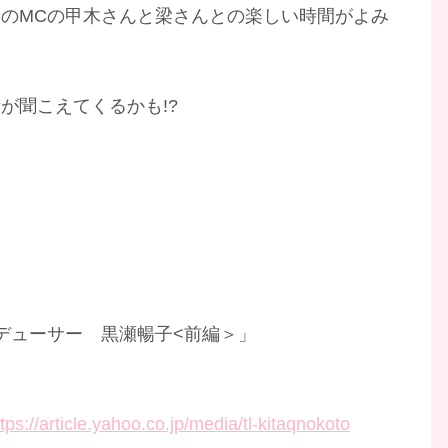
のMCの甲木さんと梁さんとの楽しい時間がよみ
が聞こえてくるかも!?
ューサー 黒瀬暢子<前編＞」
ttps://article.yahoo.co.jp/media/tl-kitaqnokoto