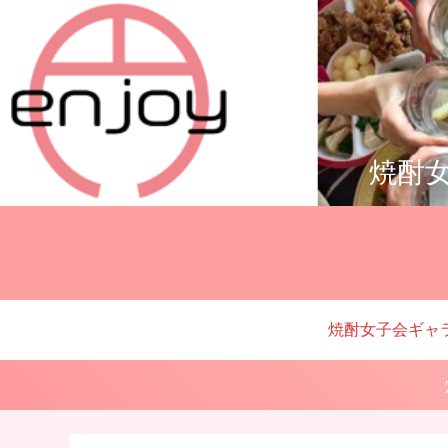
焼酎女
焼酎女子会ギャ