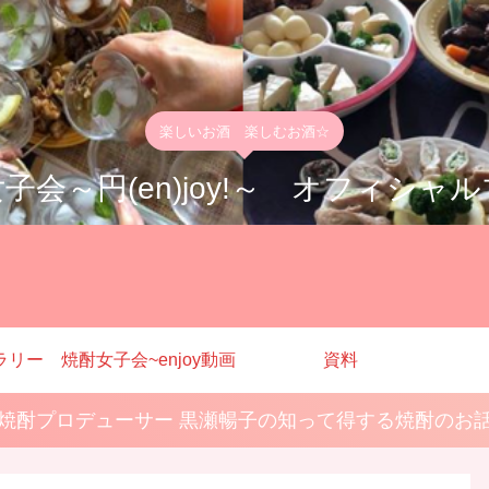
楽しいお酒 楽しむお酒☆
子会～円(en)joy!～ オフィシャ
ラリー
焼酎女子会~enjoy動画
資料
焼酎プロデューサー 黒瀬暢子の知って得する焼酎のお