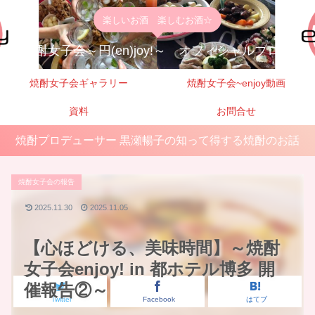
楽しいお酒 楽しむお酒☆
焼酎女子会～円(en)joy!～ オフィシャルブログ
焼酎女子会ギャラリー
焼酎女子会~enjoy動画
資料
お問合せ
焼酎プロデューサー 黒瀬暢子の知って得する焼酎のお話
焼酎女子会の報告
2025.11.30
2025.11.05
【心ほどける、美味時間】～焼酎
女子会enjoy! in 都ホテル博多 開
催報告②～
Twitter
Facebook
はてブ