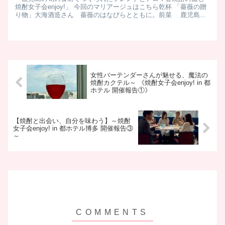
焼酎女子会enjoy!」 今回のマリアージュはこちら ​ 乾杯 「薔薇の贈
り物」大海酒造さん 薔薇のはなびらとともに。​ 前菜 鹿児島...
女性バーテンダーさんが魅せる、魔法の
焼酎カクテル～ 《焼酎女子会enjoy! in 都
ホテル 開催報告①》
【焼酎と出会い、自分を味わう】～焼酎
女子会enjoy! in 都ホテル博多 開催報告③
～