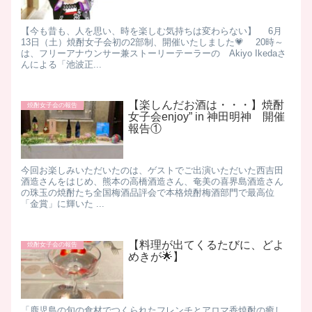
【今も昔も、人を思い、時を楽しむ気持ちは変わらない】 6月
13日（土）焼酎女子会初の2部制、開催いたしました💗 20時～
は、フリーアナウンサー兼ストーリーテーラーの Akiyo Ikedaさ
んによる「池波正...
【楽しんだお酒は・・・】焼酎
焼酎女子会の報告
女子会enjoy” in 神田明神 開催
報告①
​ 今回お楽しみいただいたのは、ゲストでご出演いただいた西吉田
酒造さんをはじめ、熊本の高橋酒造さん、奄美の喜界島酒造さん
の珠玉の焼酎たち ​ 全国梅酒品評会で本格焼酎梅酒部門で最高位
「金賞」に輝いた ...
【料理が出てくるたびに、どよ
焼酎女子会の報告
めきが🌟】
「鹿児島の旬の食材でつくられたフレンチとアロマ香焼酎の癒し