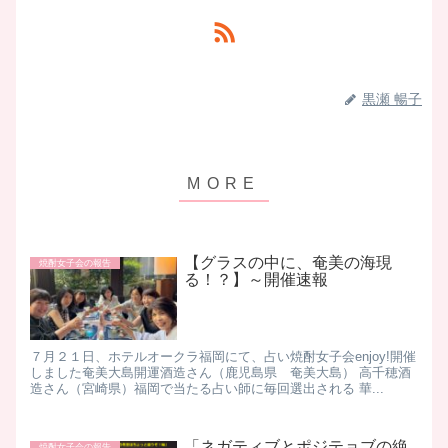
黒瀬 暢子
【グラスの中に、奄美の海現
焼酎女子会の報告
る！？】～開催速報
​ ７月２１日、ホテルオークラ福岡にて、占い焼酎女子会enjoy!開催
しました ​ 奄美大島開運酒造さん（鹿児島県 奄美大島） 高千穂酒
造さん（宮崎県） ​ 福岡で当たる占い師に毎回選出される 華...
「ネガティブとポジテョブの絶
焼酎女子会の報告