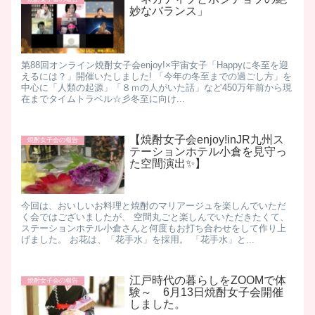
妙なバランス」
第88回オンライン焼酎女子会enjoy!×宇宙女子「Happyに冬至を迎
えるには？」開催いたしました! 「今年の冬至までの過ごし方」を
中心に「人類の起源」「８ｍの人がいた話」など450万年前から現
在までタイムトラベル☆彡冬至に向け...
【焼酎女子会enjoy!inJR九州ス
焼酎女子会の報告
テーションホテル小倉を見守っ
た空間演出✨】
今回は、おいしいお料理と焼酎のマリアージュを楽しんでいただ
く会ではございましたが、 空間丸ごと楽しんでいただきたくて、
ステーションホテル小倉さんと何度もお打ち合わせをして作り上
げました。 お花は、「花手水」を採用。 「花手水」と...
江戸時代の暮らしをZOOMで体
焼酎女子会の報告
験～ 6月13日焼酎女子会開催
しました。