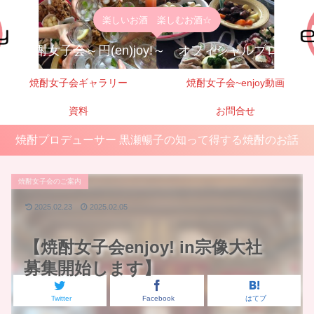
楽しいお酒 楽しむお酒☆
焼酎女子会～円(en)joy!～ オフィシャルブログ
焼酎女子会ギャラリー
焼酎女子会~enjoy動画
資料
お問合せ
焼酎プロデューサー 黒瀬暢子の知って得する焼酎のお話
焼酎女子会のご案内
2025.02.23
2025.02.05
【焼酎女子会enjoy! in宗像大社
募集開始します】
Twitter
Facebook
はてブ