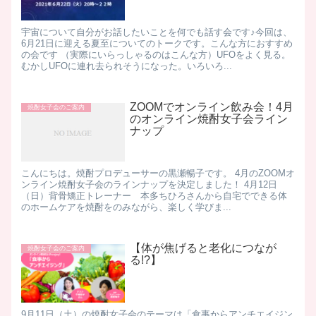
宇宙について自分がお話したいことを何でも話す会です♪今回は、
6月21日に迎える夏至についてのトークです。こんな方におすすめ
の会です （実際にいらっしゃるのはこんな方）UFOをよく見る。
むかしUFOに連れ去られそうになった。いろいろ...
ZOOMでオンライン飲み会！4月
焼酎女子会のご案内
のオンライン焼酎女子会ライン
ナップ
こんにちは。焼酎プロデューサーの黒瀬暢子です。 4月のZOOMオ
ンライン焼酎女子会のラインナップを決定しました！ 4月12日
（日）背骨矯正トレーナー 本多ちひろさんから自宅でできる体
のホームケアを焼酎をのみながら、楽しく学びま...
【体が焦げると老化につなが
焼酎女子会のご案内
る!?】
9月11日（土）の焼酎女子会のテーマは「食事からアンチエイジン