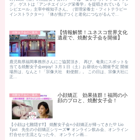
グ」 ゲストは「アンチエイジング栄養学」を提唱されている「レ
シピエール」主宰中根知子さん。（管理栄養士・フィトテラピー
インストラクター）「体が焦げつくと老化につながるんで...
【情報解禁！ユネスコ世界文化
焼酎女子会のご案内
遺産で、焼酎女子会を開催】
鹿児島県福岡事務所さんにご協賛頂き、 再び、奄美にスポットを
当てる焼酎女子会enjoy! ３月１日（土）お昼頃から開催予定 開催
場所は、なんと！「宗像大社 勅使館」。 この日は、宗像大社に
正...
小顔矯正 効果抜群！福岡の小
焼酎女子会のご案内
顔のプロと、焼酎女子会！
【小顔は七難隠す⁉】 焼酎女子会×小顔矯正が帰ってきた💛 Lio
Tpst 先生の小顔矯正シリーズ💗 オンライン飲み会、オンライン
打合せが主流となった今、 オンライン画...