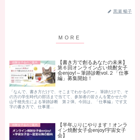
黒瀬 暢子
【書き方で創るあなたの未来】
焼酎女子会のご案内
第６回オンライン占い焼酎女子
会enjoy!～筆跡診断vol.２「仕事
編」募集開始！
「なんで、書き方だけで、そこまでわかるのー」 筆跡だけで、そ
の方の学生時代の部活まで当てて、参加者の皆さんを驚かせた中
山千穂先生による筆跡診断 第２弾。 ​ 今回は、「仕事編」です ​ 文
字の書き方で、仕事運...
【半年ぶりにやります！オンラ
焼酎女子会のご案内
イン焼酎女子会enjoy!宇宙女子
会】