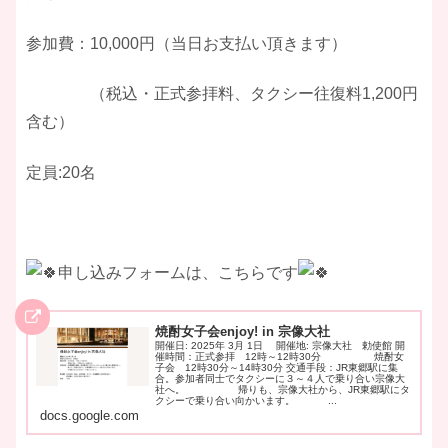
参加費：10,000円（当日お支払い頂きます）
（税込・正式参拝料、タクシー往復料1,200円
含む）
定員:20名
申し込みフォームは、こちらです
焼酎女子会enjoy! in 宗像大社
開催日: 2025年 3月 1日 開催地: 宗像大社 勅使館 開
催時間：正式参拝 12時～12時30分 焼酎女
子会 12時30分～14時30分 交通手段：JR東郷駅に集
合。参加者同士でタクシーに３～４人で乗り合い宗像大
社へ。 帰りも、宗像大社から、JR東郷駅にタ
クシーで乗り合い向かいます。 ...
docs.google.com