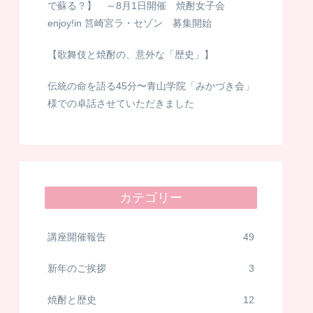
で蘇る？】 ～8月1日開催 焼酎女子会
enjoy!in 筥崎宮ラ・セゾン 募集開始
【歌舞伎と焼酎の、意外な「歴史」】
伝統の命を語る45分〜青山学院「みかづき会」
様での卓話させていただきました
カテゴリー
講座開催報告
49
新年のご挨拶
3
焼酎と歴史
12