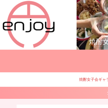
焼酎女
焼酎女子会ギャ