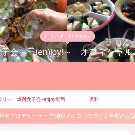
楽しいお酒 楽しむお酒☆
子会～円(en)joy!～ オフィシャ
ラリー
焼酎女子会~enjoy動画
資料
焼酎プロデューサー 黒瀬暢子の知って得する焼酎のお