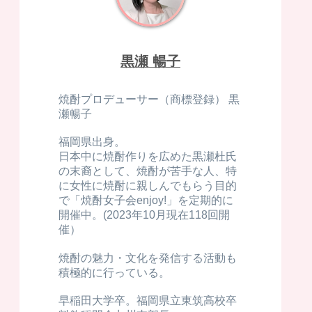
黒瀬 暢子
焼酎プロデューサー（商標登録） 黒
瀬暢子
福岡県出身。
日本中に焼酎作りを広めた黒瀬杜氏
の末裔として、焼酎が苦手な人、特
に女性に焼酎に親しんでもらう目的
で「焼酎女子会enjoy!」を定期的に
開催中。(2023年10月現在118回開
催）
焼酎の魅力・文化を発信する活動も
積極的に行っている。
早稲田大学卒。福岡県立東筑高校卒