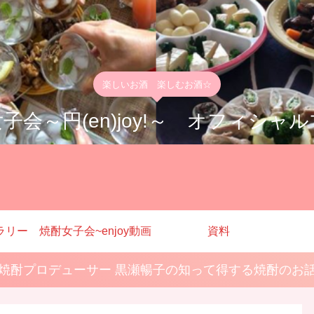
楽しいお酒 楽しむお酒☆
子会～円(en)joy!～ オフィシャ
ラリー
焼酎女子会~enjoy動画
資料
焼酎プロデューサー 黒瀬暢子の知って得する焼酎のお