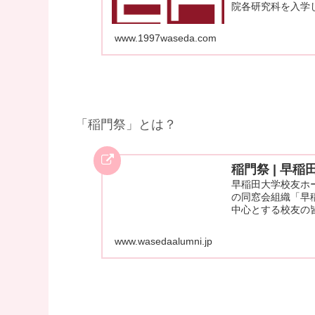
院各研究科を入学
www.1997waseda.com
「稲門祭」とは？
稲門祭 | 早稲
早稲田大学校友ホ
の同窓会組織「早
中心とする校友の
www.wasedaalumni.jp