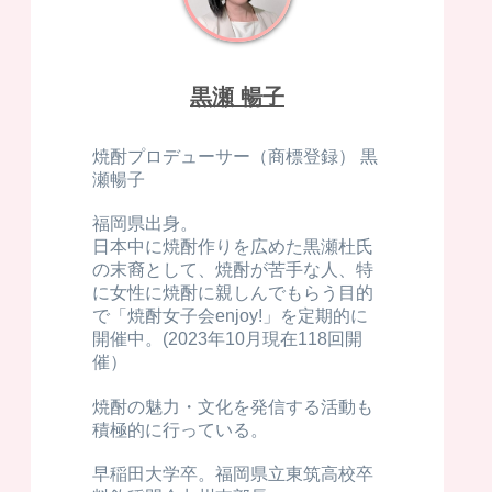
黒瀬 暢子
焼酎プロデューサー（商標登録） 黒
瀬暢子
福岡県出身。
日本中に焼酎作りを広めた黒瀬杜氏
の末裔として、焼酎が苦手な人、特
に女性に焼酎に親しんでもらう目的
で「焼酎女子会enjoy!」を定期的に
開催中。(2023年10月現在118回開
催）
焼酎の魅力・文化を発信する活動も
積極的に行っている。
早稲田大学卒。福岡県立東筑高校卒