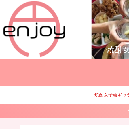
焼酎女
焼酎女子会ギャ