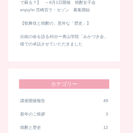
で蘇る？】 ～8月1日開催 焼酎女子会
enjoy!in 筥崎宮ラ・セゾン 募集開始
【歌舞伎と焼酎の、意外な「歴史」】
伝統の命を語る45分〜青山学院「みかづき会」
様での卓話させていただきました
カテゴリー
講座開催報告
49
新年のご挨拶
3
焼酎と歴史
12