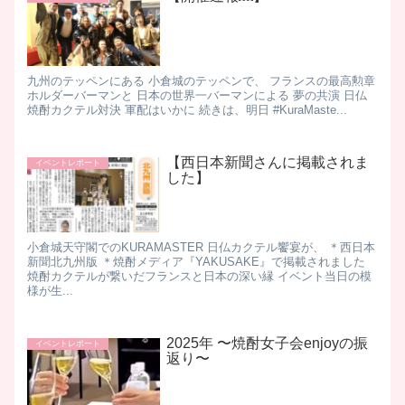
九州のテッペンにある 小倉城のテッペンで、 フランスの最高勲章
ホルダーバーマンと 日本の世界一バーマンによる 夢の共演 日仏
焼酎カクテル対決 軍配はいかに 続きは、明日 #KuraMaste...
【西日本新聞さんに掲載されま
イベントレポート
した】
小倉城天守閣でのKURAMASTER 日仏カクテル饗宴が、 ＊西日本
新聞北九州版 ＊焼酎メディア『YAKUSAKE』で掲載されました
焼酎カクテルが繋いだフランスと日本の深い縁 イベント当日の模
様が生...
2025年 〜焼酎女子会enjoyの振
イベントレポート
返り〜