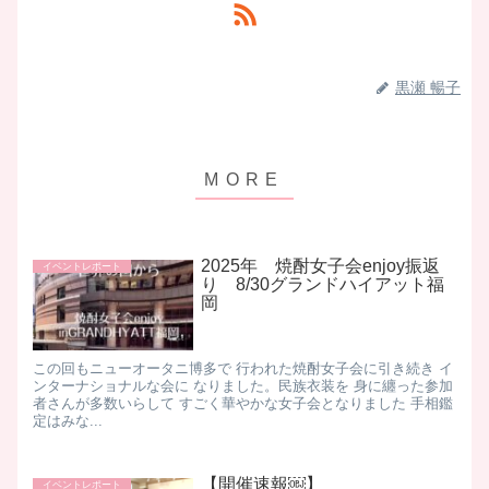
黒瀬 暢子
2025年 焼酎女子会enjoy振返
イベントレポート
り 8/30グランドハイアット福
岡
この回もニューオータニ博多で 行われた焼酎女子会に引き続き イ
ンターナショナルな会に なりました。民族衣装を 身に纏った参加
者さんが多数いらして すごく華やかな女子会となりました 手相鑑
定はみな...
【開催速報￼】
イベントレポート