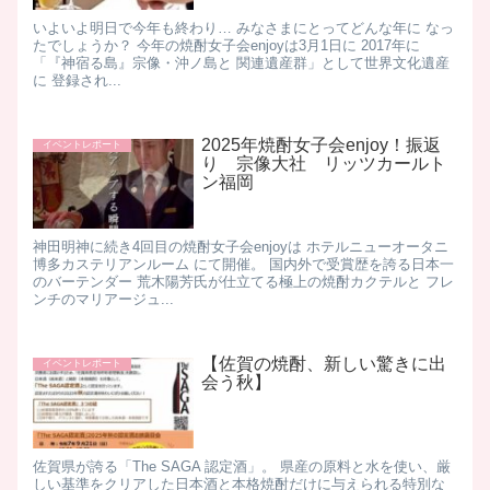
いよいよ明日で今年も終わり… みなさまにとってどんな年に なっ
たでしょうか？ 今年の焼酎女子会enjoyは3月1日に 2017年に
「『神宿る島』宗像・沖ノ島と 関連遺産群」として世界文化遺産
に 登録され...
2025年焼酎女子会enjoy！振返
イベントレポート
り 宗像大社 リッツカールト
ン福岡
神田明神に続き4回目の焼酎女子会enjoyは ホテルニューオータニ
博多カステリアンルーム にて開催。 国内外で受賞歴を誇る日本一
のバーテンダー 荒木陽芳氏が仕立てる極上の焼酎カクテルと フレ
ンチのマリアージュ...
【佐賀の焼酎、新しい驚きに出
イベントレポート
会う秋】
​ 佐賀県が誇る「The SAGA 認定酒」。 県産の原料と水を使い、厳
しい基準をクリアした日本酒と本格焼酎だけに与えられる特別な