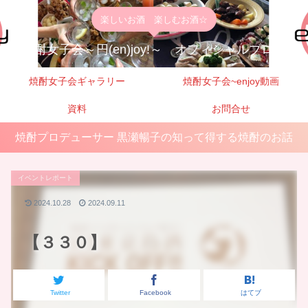
楽しいお酒 楽しむお酒☆
焼酎女子会～円(en)joy!～ オフィシャルブログ
焼酎女子会ギャラリー
焼酎女子会~enjoy動画
資料
お問合せ
焼酎プロデューサー 黒瀬暢子の知って得する焼酎のお話
イベントレポート
2024.10.28
2024.09.11
【３３０】
Twitter
Facebook
はてブ