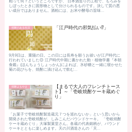
粕って何？というところですが、 日本酒造りの工程で、もろみを
しぼったときに固形物として分けられるものです。決して質の悪
い成分ではありません。酒粕には、お米や酵母の旨味...
「江戸時代の邪気払い⁉️」
焼酎のある生活
9月9日は、重陽の日。この日には長寿を願うお祓いが江戸時代に
行われていました😊 江戸時代中期に書かれた動・植物学書『本朝
食鑑』(ほんちょうしょっかん)によれば、氷砂糖と一緒に寝かせた
菊の花びらを、焼酎に漬け込んで飲む...
【まるで大人のフレンチトース
焼酎よもやま
ト】～「壱岐焼酎ケーキ蔵めぐ
り」
「お菓子で壱岐焼酎製造蔵元７つを巡れないか」という思いから
開発された壱岐焼酎が、しみこんだパウンドケーキ。 「壱岐焼酎
ケーキ蔵めぐり」大塚製菓堂さん。各蔵の代表銘柄が、パウンド
ケーキとともに楽しめます。 ​天の川酒造さんの「天...