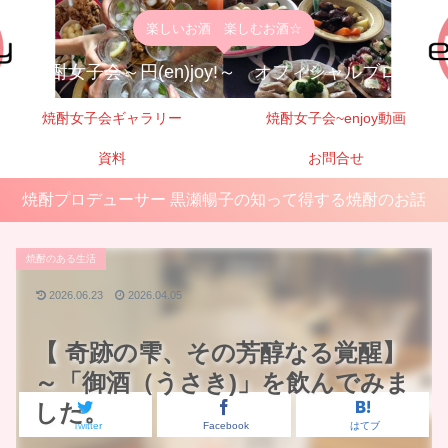
楽しいお酒 楽しむお酒☆
焼酎女子会～円(en)joy!～ オフィシャルブログ
焼酎女子会ギャラリー
焼酎女子会~enjoy動画
資料
お問合せ
焼酎プロデューサー 黒瀬暢子の知って得する焼酎のお話
焼酎のある生活
2026.06.23
2026.04.05
【 奇跡の雫、その芳醇なる覚醒】
～「御酒（うさき)」を飲んでみま
した。
Twitter
Facebook
はてブ