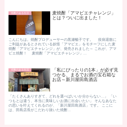
麦焼酎「アマビエチャレンジ」
焼酎のある生活
とは？ついに出ました！
こんにちは。焼酎プロデューサーの黒瀬暢子です。 疫病退散に
ご利益があるとされている妖怪「アマビエ」をモチーフにした麦
焼酎「アマビエチャレンジ」が、発売されました～ これが、アマ
ビエ焼酎！ 麦焼酎「アマビエチャレンジ」...
「私にぴったりの1本」が必ず見
焼酎のある生活
つかる、まるでお酒の宝石箱な
お店～新川屋田島酒店
「たくさんありすぎて、どれを選べばいいか分からない…」 「い
つもとは違う、本当に美味しいお酒に出会いたい」 そんなあなた
の思いを叶えてくれるのが、「新川屋田島酒店」です。 ここに
は、田島店長がこだわり抜いた焼酎...