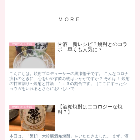
甘酒 新レシピ？焼酎とのコラ
焼酎のある生活
ボ！早くも人気に？
こんにちは。焼酎プロデューサーの黒瀬暢子です。 こんなコロナ
疲れのときに、心をいやす飲み物はいかがですか？ それは！ 焼酎
の甘酒割り~ 焼酎と甘酒 １：３の割合です。（ここにすったシ
ョウガをいれるとさらにおいしいで...
【酒粕焼酎はエコロジーな焼
焼酎のある生活
酎？】
本日は、「繁枡 大吟醸酒粕焼酎」をいただきました。 まず、酒