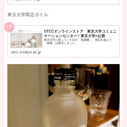
東京大学限定ボトル
UTCCオンラインストア 東京大学コミュニ
ケーションセンター / 東京大学×お酒
東京大学に眠っていた幻の「黒麹菌」、世紀を超えて
「御酒」は復活しました
utcc.u-tokyo.ac.jp