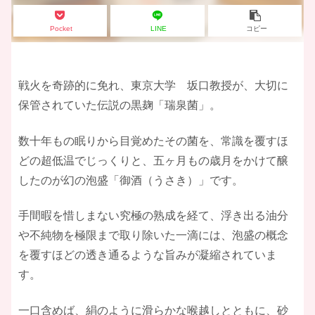
Pocket
LINE
コピー
戦火を奇跡的に免れ、東京大学 坂口教授が、大切に
保管されていた伝説の黒麹「瑞泉菌」。
数十年もの眠りから目覚めたその菌を、常識を覆すほ
どの超低温でじっくりと、五ヶ月もの歳月をかけて醸
したのが幻の泡盛「御酒（うさき）」です。
手間暇を惜しまない究極の熟成を経て、浮き出る油分
や不純物を極限まで取り除いた一滴には、泡盛の概念
を覆すほどの透き通るような旨みが凝縮されていま
す。
一口含めば、絹のように滑らかな喉越しとともに、砂