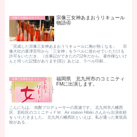
宗像三女神あまおうリキュール
宗像三女神あまおうリキュール
物語④
「完成した宗像三女神あまおうリキュールに胸が熱くなる」 宗
像大社の葦津宮司から「三女神」をラベルに使わせていただける
許可をいただき、（古事記ができたの712年だから、著作権ないけ
んと伺った記憶があります(笑)）あとは、ラベル印刷...
福岡県 北九州市のコミニティ
宗像三女神あまおうリキュール
FMに出演します。
こんにちは。 焼酎プロデューサーの黒瀬です。 北九州市八幡西
区、若松区のコミニティＦＭ Air station Hibiki さんから出演依頼
を いただきました。 北九州八幡西区といえば、私が通った東筑高
校がある...