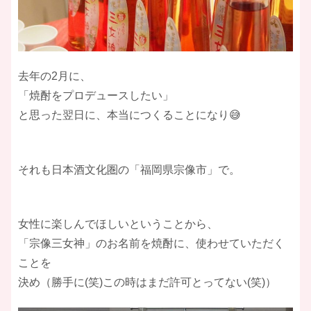
去年の2月に、
「焼酎をプロデュースしたい」
と思った翌日に、本当につくることになり😅
それも日本酒文化圏の「福岡県宗像市」で。
女性に楽しんでほしいということから、
「宗像三女神」のお名前を焼酎に、使わせていただく
ことを
決め（勝手に(笑)この時はまだ許可とってない(笑)）