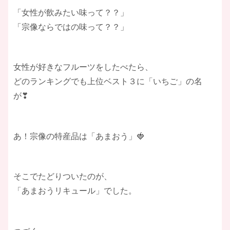
「女性が飲みたい味って？？」
「宗像ならではの味って？？」
女性が好きなフルーツをしたべたら、
どのランキングでも上位ベスト３に「いちご」の名
が❣
あ！宗像の特産品は「あまおう」🍓
そこでたどりついたのが、
「あまおうリキュール」でした。