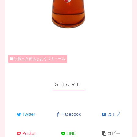
宗像三女神あまおうリキュール
Twitter
Facebook
はてブ
Pocket
LINE
コピー