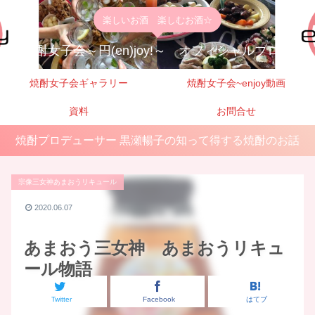
楽しいお酒 楽しむお酒☆
焼酎女子会～円(en)joy!～ オフィシャルブログ
焼酎女子会ギャラリー
焼酎女子会~enjoy動画
資料
お問合せ
焼酎プロデューサー 黒瀬暢子の知って得する焼酎のお話
宗像三女神あまおうリキュール
2020.06.07
あまおう三女神 あまおうリキュ
ール物語
Twitter
Facebook
はてブ