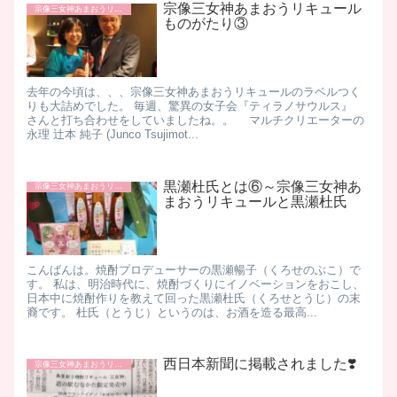
宗像三女神あまおうリキュール
宗像三女神あまおうリキュール
ものがたり③
去年の今頃は、、、宗像三女神あまおうリキュールのラベルつく
りも大詰めでした。 毎週、驚異の女子会『ティラノサウルス』
さんと打ち合わせをしていましたね。。 マルチクリエーターの
永理 辻本 純子 (Junco Tsujimot...
黒瀬杜氏とは⑥～宗像三女神あ
宗像三女神あまおうリキュール
まおうリキュールと黒瀬杜氏
こんばんは。焼酎プロデューサーの黒瀬暢子（くろせのぶこ）で
す。 私は、明治時代に、焼酎づくりにイノベーションをおこし、
日本中に焼酎作りを教えて回った黒瀬杜氏（くろせとうじ）の末
裔です。 杜氏（とうじ）というのは、お酒を造る最高...
西日本新聞に掲載されました❣️
宗像三女神あまおうリキュール