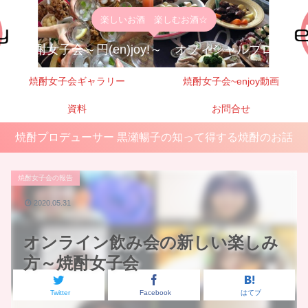
楽しいお酒 楽しむお酒☆
焼酎女子会～円(en)joy!～ オフィシャルブログ
焼酎女子会ギャラリー
焼酎女子会~enjoy動画
資料
お問合せ
焼酎プロデューサー 黒瀬暢子の知って得する焼酎のお話
焼酎女子会の報告
2020.05.31
オンライン飲み会の新しい楽しみ
方～焼酎女子会
Twitter
Facebook
はてブ