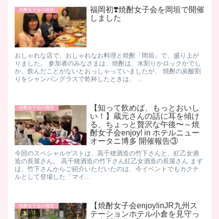
福岡初❣️焼酎女子会を岡垣で開催
焼酎女子会の報告
しました
おしゃれな店で、おしゃれなお料理と焼酎「岡垣」で、盛り上が
りました。 参加者のみなさまは、焼酎は、水割りかロックかでし
か、飲んだことがないとおっしゃっていましたが、 焼酎の炭酸割
りをシャンパングラスで乾杯したときは、 ...
【知って飲めば、もっとおいし
焼酎女子会の報告
い！】蔵元さんの話に耳を傾け
る、ちょっと贅沢な午後〜～焼
酎女子会enjoy! in ホテルニュー
オータニ博多 開催報告③
今回のスペシャルゲストは、高千穂酒造の竹下さんと、紅乙女酒
造の長屋さん。 高千穂酒造の竹下さん ​ 紅乙女酒造の長屋さん まず
は、竹下さんからご紹介いただいたのは、今イベントでもカクテ
ルとして登場した「マイ...
【焼酎女子会enjoy!inJR九州ス
焼酎女子会の報告
テーションホテル小倉を見守っ