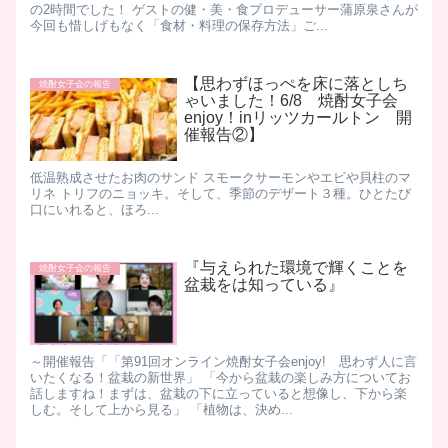
の2時間でした！ ゲストの健・美・食プロデューサー蒲原泉さんが
今回も惜しげもなく「食材・料理の保存方法」ご...
【思わずほっぺを床に落としち
焼酎女子会の報告
ゃいました！6/8 焼酎女子会
enjoy！inリッツカールトン 開
催報告②】
​低温熟成させたお肉のサンド スモークサーモンやエビや貝柱のマ
リネ トリフのニョッキ。 ​ そして、季節のデザート３種。 ​ ​ ひとたび
口にいれると、ほろ...
『与えられた環境で輝くことを
焼酎女子会の報告
盆栽をは知っている』
～開催報告「「第91回オンライン焼酎女子会enjoy! 思わず人に言
いたくなる！盆栽の新世界」 「今から盆栽の楽しみ方についてお
話しますね！まずは、盆栽の下に立っていると想像し、下から楽
しむ。そして上から見る」 「植物は、決め...