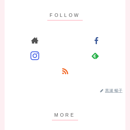
黒瀬 暢子