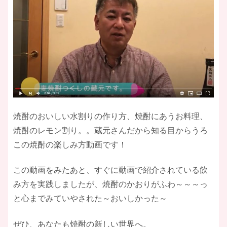
焼酎のおいしい水割りの作り方、焼酎にあうお料理、
焼酎のレモン割り。。蔵元さんだから知る目からうろ
この焼酎の楽しみ方動画です！
この動画をみたあと、すぐに動画で紹介されている飲
み方を実践しましたが、焼酎のかおりがふわ～～～っ
と心までみていやされた～おいしかった～
ぜひ、あなたも焼酎の新しい世界へ。