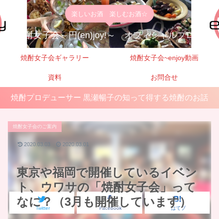
楽しいお酒 楽しむお酒☆
焼酎女子会～円(en)joy!～ オフィシャルブログ
焼酎女子会ギャラリー
焼酎女子会~enjoy動画
資料
お問合せ
焼酎プロデューサー 黒瀬暢子の知って得する焼酎のお話
焼酎女子会のご案内
2020.03.03
2020.03.01
東京や福岡で開催しているイベン
ト、ウワサの「焼酎女子会」って
なに？（3月も開催しています）
Twitter
Facebook
はてブ