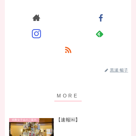
黒瀬 暢子
【速報￼】
焼酎女子会のご案内