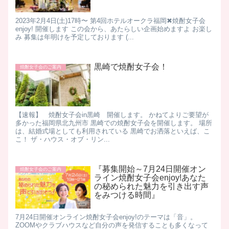
2023年2月4日(土)17時〜 第4回ホテルオークラ福岡✖︎焼酎女子会
enjoy! 開催します この会から、あたらしい企画始めますよ お楽し
み 募集は年明けを予定しております (...
黒崎で焼酎女子会！
焼酎女子会のご案内
【速報】 焼酎女子会in黒崎 開催します。 かねてよりご要望が
多かった福岡県北九州市 黒崎での焼酎女子会を開催します。 場所
は、結婚式場としても利用されている 黒崎でお洒落といえば、こ
こ！ ザ・ハウス・オブ・リン...
『募集開始～7月24日開催オン
焼酎女子会のご案内
ライン焼酎女子会enjoy!あなた
の秘められた魅力を引き出す声
をみつける時間』
7月24日開催オンライン焼酎女子会enjoy!のテーマは「音」。
ZOOMやクラブハウスなど自分の声を発信することも多くなって