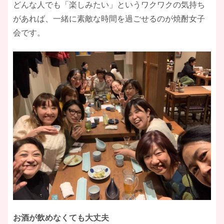
どんな人でも「楽しみたい」というワクワクの気持ち
があれば、一緒に素敵な時間を過ごせるのが焼酎女子
会です。
お酒が飲めなくても大丈夫