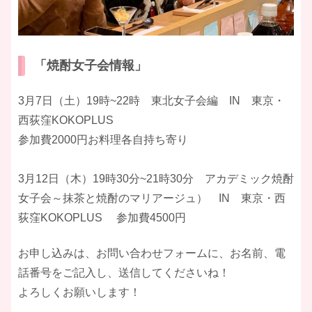
「焼酎女子会情報」
3月7日（土）19時~22時 東北女子会編 IN 東京・
西荻窪KOKOPLUS
参加費2000円お料理各自持ち寄り
3月12日（木）19時30分~21時30分 アカデミック焼酎
女子会～抹茶と焼酎のマリアージュ） IN 東京・西
荻窪KOKOPLUS 参加費4500円
お申し込みは、お問い合わせフォームに、お名前、電
話番号をご記入し、送信してくださいね！
よろしくお願いします！