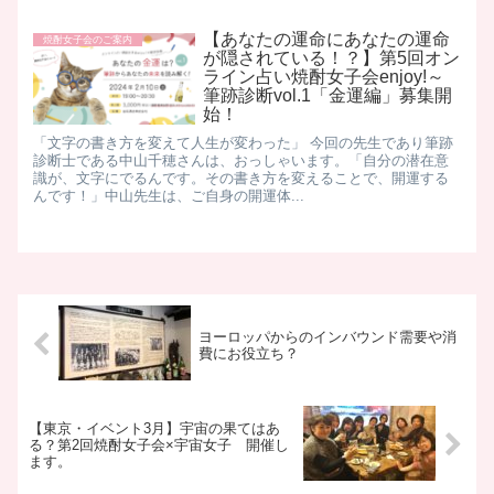
【あなたの運命にあなたの運命
焼酎女子会のご案内
が隠されている！？】第5回オン
ライン占い焼酎女子会enjoy!～
筆跡診断vol.1「金運編」募集開
始！
「文字の書き方を変えて人生が変わった」 今回の先生であり筆跡
診断士である中山千穂さんは、おっしゃいます。 ​「自分の潜在意
識が、文字にでるんです。その書き方を変えることで、開運する
んです！」 ​中山先生は、ご自身の開運体...
ヨーロッパからのインバウンド需要や消
費にお役立ち？
【東京・イベント3月】宇宙の果てはあ
る？第2回焼酎女子会×宇宙女子 開催し
ます。