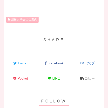
焼酎女子会のご案内
Twitter
Facebook
はてブ
Pocket
LINE
コピー