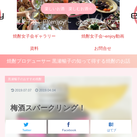
楽しいお酒 楽しむお酒☆
焼酎女子会～円(en)joy!～ オフィシャルブログ
焼酎女子会ギャラリー
焼酎女子会~enjoy動画
資料
お問合せ
焼酎プロデューサー 黒瀬暢子の知って得する焼酎のお話
黒瀬暢子のおすすめ焼酎
2019.07.07
2019.04.04
梅酒スパークリング！
Twitter
Facebook
はてブ