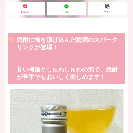
Pocket
LINE
コピー
焼酎に梅を漬け込んだ梅酒のスパーク
リングが登場！
甘い梅酒としゅわしゅわの泡で、焼酎
が苦手でもおいしく楽しめます！