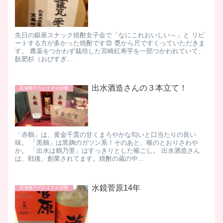
先日の銀座スナック焼酎女子会で「なにこれおいしい～」と リピ
ートする方が多かった焼酎です😍 甕から尺ですくっていただきま
す。 農薬をつかわず栽培した宮崎紅寿芋を一部つかわれていて、
飫肥杉（おびすぎ...
出水酒造さんの３本立て！
黒瀬暢子のおすすめ焼酎
「赤鶴」は、黄金千貫の甘くまろやかな匂いと口当たりの良い
味。 「黒鶴」は黒麹のガツン系！そのあと、喉のとおりさわや
か。 「出水は鶴乃里」はすっきりとした喉ごし。 出水酒造さん
は、戦後、創業されてます。焼酎の蔵の中...
水鏡菅原14年
黒瀬暢子のおすすめ焼酎