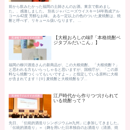
前から飲みたかった福岡の土師さんのお酒。東京で飲めまし
た。、感激しました。 別名ジャパニーズウイスキー14年熟成アル
コール42度 芳醇なお味。 ある一定以上の色のついた麦焼酎は、焼
酎と呼べず、リキュール扱いなります。 ...
【大根おろしの味⁉️「本格焼酎ベ
黒瀬暢子のおすすめ焼酎
ジタブルだいこん」】
福岡の柳川酒造さんの新商品が、この大根焼酎。 「大根焼酎？」
と思われる方もいらっしゃると思いますが、国税庁が、「この原
料なら焼酎つくってもいいですよ～」と指定している原料に大根
が含まれてます！(※) 麦焼酎と大根焼酎をブ...
江戸時代から作りつづけられて
黒瀬暢子のおすすめ焼酎
いる焼酎って？
先日、「伝統的酒造りシンポジウムin九州」に参加してきました。
「伝統的酒造り」＝（麹を用いた日本独自のお酒造り（清酒、焼