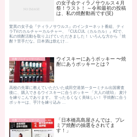
の女子会ティラノサウルス４月
祭！ラスト！ ～令和最初の投稿
は、私の焼酎動画です(笑)
驚異の女子会『ティラノサウルス』のインターネット番組、ティ
ラTVのカルチャーカルチャー、『CULCUL（カルカル）』#2で、
私の焼酎活動を取り上げていただきました！ いろんな方から「焼
酎？苦手だな。日本酒は飲むけ...
ウイスキーにあうポッキー 〜焼
焼酎プロデューサーの日常
酎にあうポッキーとは？
高校の先輩に教えていただいた成田空港第一ターミナル出国審査
後に、購入できるウイスキーに合うポッキー 「大人の琥珀」 麦汁
を練りこんであります。 甘ったるくなく美味しい！ 芋焼酎に合う
ポッキーは、芋汁を練り込み ...
「日本橋高島屋さんでは、プレ
焼酎プロデューサーの日常
ミア焼酎の抽選をされてま
す！」