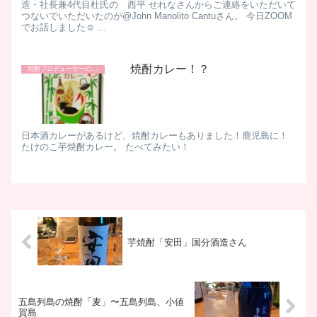
造・社長兼4代目杜氏の 西平 せれなさんからご連絡をいただいて
つないでいただいたのが@John Manolito Cantuさん。 今日ZOOM
でお話しました☺ ...
焼酎カレー！？
焼酎プロデューサーの日常
日本酒カレーがあるけど、焼酎カレーもありました！鹿児島に！
たけのこ芋焼酎カレー。 たべてみたい！
芋焼酎「安田」国分酒造さん
五島列島の焼酎「麦」〜五島列島、小値
賀島