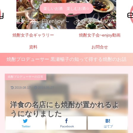
楽しいお酒 楽しむお酒☆
焼酎女子会～円(en)joy!～ オフィシャルブログ
焼酎女子会ギャラリー
焼酎女子会~enjoy動画
資料
お問合せ
焼酎プロデューサー 黒瀬暢子の知って得する焼酎のお話
焼酎プロデューサーの日常
2019.08.17
2019.05.27
洋食の名店にも焼酎が置かれるよ
うになりました
Twitter
Facebook
はてブ