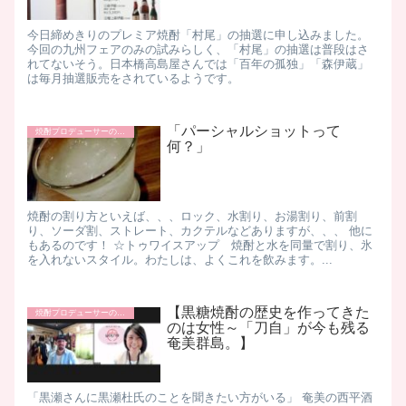
今日締めきりのプレミア焼酎「村尾」の抽選に申し込みました。
今回の九州フェアのみの試みらしく、「村尾」の抽選は普段はさ
れてないそう。日本橋高島屋さんでは「百年の孤独」「森伊蔵」
は毎月抽選販売をされているようです。
「パーシャルショットって
焼酎プロデューサーの日常
何？」
焼酎の割り方といえば、、、ロック、水割り、お湯割り、前割
り、ソーダ割、ストレート、カクテルなどありますが、、、 他に
もあるのです！ ☆トゥワイスアップ 焼酎と水を同量で割り、氷
を入れないスタイル。わたしは、よくこれを飲みます。...
【黒糖焼酎の歴史を作ってきた
焼酎プロデューサーの日常
のは女性～「刀自」が今も残る
奄美群島。】
「黒瀬さんに黒瀬杜氏のことを聞きたい方がいる」 奄美の西平酒