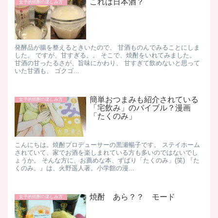
これは日本酒？
女子的焼酎の楽しみ方
発酵品が腸を整えるときいたので、 甘酒ものんでみることにしま
した。 ですが、甘すぎる。。 そこで、焼酎をいれてみました。
甘酒の甘ったるさが、旨味にかわり、 甘すぎて飲めないと思って
いた甘酒も、 ゴクゴ...
簡単おつまみも紹介されている
女子的焼酎の楽しみ方
「宅飲み」のバイブル？漫画
「たくのみ」
こんにちは。焼酎プロデューサーの黒瀬暢子です。 ステイホーム
されていて、家でお酒を楽しまれている方も多いのではないでし
ょうか。 そんな方に、お薦めな本、ずばり「たくのみ」(笑) 『た
くのみ。』は、火野遥人著。小学館の漫...
焼酎 あら？？ モード
女子的焼酎の楽しみ方