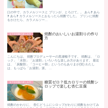
口の中で、カラメルソースと プリンが、とろけて。。 あら❓ あら
❓ あら❓ カラメルソースとおもったら焼酎でした。 プリンに焼酎
をかけたら、カラメルソー...
焼酎のおいしいお湯割りの作り
女子的焼酎の楽しみ方
方
こんにちは。 焼酎プロデューサーの黒瀬暢子です。 焼酎は、「ロ
ック」「水割」「お湯割」いろいろな楽しみ方があります。 最近
は、「炭酸割」「コーヒー割」というのもありまが(笑) わたし
は、もっぱら「お湯割」派。 ...
糖質ゼロ？低カロリーの焼酎シ
女子的焼酎の楽しみ方
ロップで楽しむ杏仁豆腐
焼酎のかわりに、 杏仁どうふにシロップがわりに焼酎をかけてみ