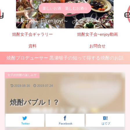
楽しいお酒 楽しむお酒☆
焼酎女子会～円(en)joy!～ オフィシャルブログ
焼酎女子会ギャラリー
焼酎女子会~enjoy動画
資料
お問合せ
焼酎プロデューサー 黒瀬暢子の知って得する焼酎のお話
女子的焼酎の楽しみ方
2019.08.16
2019.07.24
焼酎バブル！？
Twitter
Facebook
はてブ