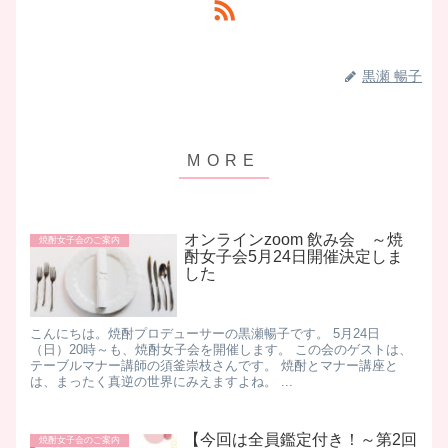
黒瀬 暢子
オンラインzoom 飲み会 ～焼
焼酎女子会のご案内
酎女子会5月24日開催決定しま
した
こんにちは。焼酎プロデューサーの黒瀬暢子です。 5月24日
（日）20時～も、焼酎女子会を開催します。 この会のゲストは、
テーブルマナー講師の須釜崇枝さんです。 焼酎とマナー講座と
は、まったく真逆の世界にみえますよね。 ...
【今回は全員鑑定付き！～第2回
焼酎女子会のご案内