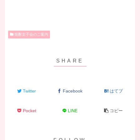
焼酎女子会のご案内
Twitter
Facebook
はてブ
Pocket
LINE
コピー