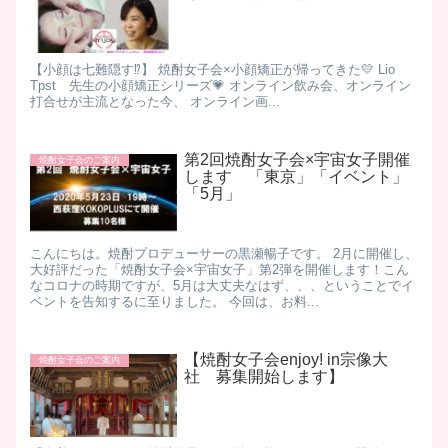
【小顔は七難隠す⁉】 焼酎女子会×小顔矯正が帰ってきた💛 Lio
Tpst 先生の小顔矯正シリーズ💗 オンライン飲み会、オンライン
打合せが主流となった今、 オンライン画...
第2回焼酎女子会×宇宙女子開催
焼酎女子会のご案内
します 「東京」「イベント」
「5月」
こんにちは。焼酎プロデューサーの黒瀬暢子です。 2月に開催し、
大好評だった「焼酎女子会×宇宙女子」第2弾を開催します！こん
なコロナの時期ですが、5月は大丈夫なはず、、、ということでイ
ベントを告知するに至りました。 今回は、お料...
【焼酎女子会enjoy! in宗像大
焼酎女子会のご案内
社 募集開始します】