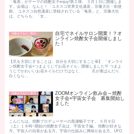
「奄美」がテーマの焼酎女子enjoy!第２弾。 ３月１日に開催しま
す。 ​ 会場は、なんと！「ユネスコ世界文化遺産」宗像大社・勅使
館。 ユネスコ自然遺産に登録されている「奄美」と、宗像大社
は、どちらも、「女...
自宅でネイルサロン開業！？オ
焼酎女子会のご案内
ンライン焼酎女子会開催しまし
た！
【爪を大切にすることは、自分を大切にすること🤩】 「オンライ
ン焼酎女子会×つまようじでお花ネイル」開催しました💛 つまよ
うじでかわいいお花ネイルだけではなく、 爪が黄ばんだり、
白くなら...
ZOOMオンライン飲み会～焼酎
焼酎女子会のご案内
女子会×宇宙女子会 募集開始し
ました
こんにちは。焼酎プロデューサーの黒瀬暢子です。 ５月９日
（土）１８時~開始の焼酎女子会は、宇宙女子編。 焼酎が好きな
方。宇宙人の自覚がある方。宇宙の仕組みに興味がある方。UFO