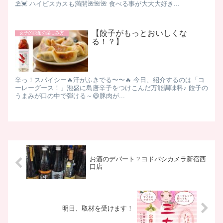
⛱💓 ハイビスカスも満開🌺🌺🌺 食べる事が大大大好き...
【餃子がもっとおいしくな
女子的焼酎の楽しみ方
る！？】
辛っ！スパイシー🔥汗がふきでる〜〜🔥 今日、紹介するのは「コ
ーレーグース！」泡盛に島唐辛子をつけこんだ万能調味料♪ 餃子の
うまみが口の中で弾ける～😆豚肉が...
お酒のデパート？ヨドバシカメラ新宿西
口店
明日、取材を受けます！