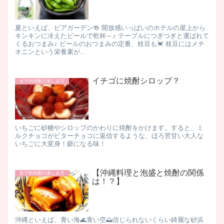
夏といえば、ビアガーデン🍻 開放感いっぱいのホテルの屋上から
キンキンに冷えたビールで乾杯～♪ テーブルにつぎつぎと運ばれて
くるおつまみ♪ ビールのおつまみの定番、枝豆も💓 枝豆にはメチ
オニンという栄養素が...
イチゴに焼酎シロップ？
女子的焼酎の楽しみ方
いちごに砂糖やシロップのかわりに焼酎をかけます。すると、ミ
ルクチョコがビターチョコに返信するような、ほろ苦甘い大人な
いちごに大変身！癖になる味！
【沖縄料理と泡盛と焼酎の関係
女子的焼酎の楽しみ方
は！？】
沖縄といえば、青い海🌊青い空🌅信じられないくらい綺麗な砂浜