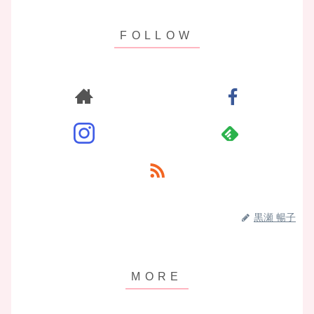
黒瀬 暢子