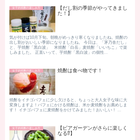
【だし割の季節がやってきまし
女子的焼酎の楽しみ方
た！】
気が付けば10月下旬。朝晩がめっきり寒くなりましたね。焼酎の
出し割がおいしい季節になりましたね。 今日は、「茅乃舎だし」
と、芋焼酎「黒白波」 米焼酎「白岳」麦焼酎「いいちこ」で楽
しみました。 正直いって、芋焼酎「黒白波」の個性...
焼酎は食べ物です！
女子的焼酎の楽しみ方
焼酎をイチゴパフェに少し欠けると、ちょっと大人女子な味に大
変身しますよ！パフェにかける焼酎は、米か麦焼酎をお薦めしま
す！ イチゴパフェに麦焼酎をかけてみました！おいしい！ ...
【ビアガーデンがさらに楽しく
女子的焼酎の楽しみ方
なる⁉️】