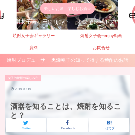
楽しいお酒 楽しむお酒☆
焼酎女子会～円(en)joy!～ オフィシャルブログ
焼酎女子会ギャラリー
焼酎女子会~enjoy動画
資料
お問合せ
焼酎プロデューサー 黒瀬暢子の知って得する焼酎のお話
女子的焼酎の楽しみ方
2019.09.19
酒器を知ることは、焼酎を知るこ
と？
Twitter
Facebook
はてブ