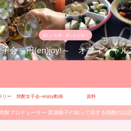
楽しいお酒 楽しむお酒☆
子会～円(en)joy!～ オフィシャ
ラリー
焼酎女子会~enjoy動画
資料
焼酎プロデューサー 黒瀬暢子の知って得する焼酎のお