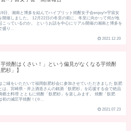
月19日、湘南と博多を結んでハイブリット焼酎女子会enjoy!×宇宙女
を開催しました。 12月22日の冬至の前に、冬至に向かって何が地
起こっているのか。 というお話を中心にリアル開催の湘南と博多を
盛り...
2021.12.20
「芋焼酎はくさい！」という偏見がなくなる芋焼酎
飫肥杉」】
はご縁をいただいて福岡飫肥杉会に参加させていただきました 飫肥
とは、宮崎県・井上酒造さんの銘酒「飫肥杉」を応援する会で絶品
崎郷土料理 とともに焼酎「飫肥杉」を楽しみます。 焼酎「飫肥
は初の減圧芋焼酎！(※...
2021.07.23