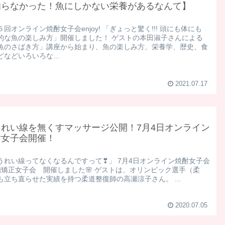
知らなかった！魚にしかない栄養があるなんて】
５回オンライン焼酎女子会enjoy! 「ぎょっと驚く!!! 頭にも体にも
的な魚の楽しみ方」開催しました！ ゲストの本田淑子さんによる
魚のさばき方」講座から始まり、魚の楽しみ方、栄養学、歴史、食
どなどいろいろな...
2021.07.17
うれい線を無くすマッサージ公開！7月4日オンライン
酎女子会開催！
うれい線ってなくなるんですって❣」 7月4日オンライン焼酎女子会
顔矯正女子会 開催しました🌸 ゲストは、オリンピック選手（柔
も立ち直らせた実績を持つ柔道整復師の高瀬涼子さん。 ...
2020.07.05