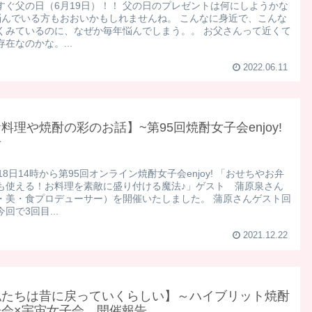
すぐ父の日（6月19日）！！ 父の日のプレゼントは何にしようかな
悩んでいる方もおおいかもしれませんね。 こんなに身近で、こんな
くみているのに、なぜか毎年悩んでしまう。。 お父さんって近くて
存在なのかな。...
2022.06.11
料理や焼酎の彩のお話】~第95回焼酎女子会enjoy!
告
18日14時から第95回オンライン焼酎女子会enjoy! 「おせちやお弁
も使える！お料理を素敵に盛り付ける魔法♪」ゲスト 蒲原泉さん
・美・食プロデューサー）を開催いたしました。 蒲原さんゲスト回
回で3回目...
2021.12.22
私たちは昔に戻っていくらしい】～ハイブリット焼酎
子会×宇宙女子会 開催報告