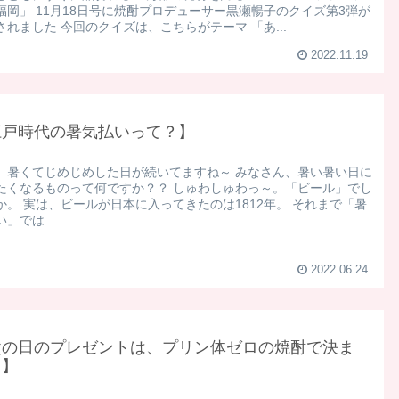
福岡」 11月18日号に焼酎プロデューサー黒瀬暢子のクイズ第3弾が
されました 今回のクイズは、こちらがテーマ 「あ...
2022.11.19
江戸時代の暑気払いって？】
、暑くてじめじめした日が続いてますね～ みなさん、暑い暑い日に
たくなるものって何ですか？？ しゅわしゅわっ～。「ビール」でし
か。 実は、ビールが日本に入ってきたのは1812年。 それまで「暑
」では...
2022.06.24
父の日のプレゼントは、プリン体ゼロの焼酎で決ま
！】