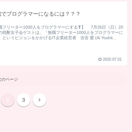
歳でプログラマーになるには？？？
職フリーター1000人をプログラマーにする❣】 7月26日（日）20
の焼酎女子会ゲストは、「無職フリーター1000人をプログラマーに
というビジョンをかかげるIT企業経営者 吉谷 愛 (Ai Yoshit...
2020.07.01
次のページ
2
3