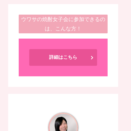
ウワサの焼酎女子会に参加できるの
は、こんな方！
詳細はこちら