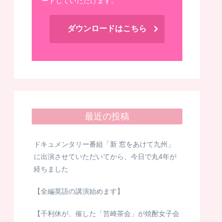
ードしていただけます。
ダウンロードはこちら
最近の投稿
ドキュメンタリー番組「新 窓をあけて九州」
に出演させていただいてから、今日で丸4年が
経ちました
【全編英語の講演始めます】
【千利休が、催した「筥崎茶会」が焼酎女子会