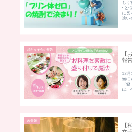
もう
~と
に長
遠い
焼酎女子会の報告
【お
報
12月
当に
（健
は、今
未分類
【
女