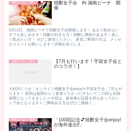
焼酎女子会 IN 湘南ビーチ 開
焼酎女子会のご案内
催
5月12日、湘南ビーチで焼酎女子会開催します！ あまり飲めない
方でも楽しめます！焼酎が好きな方！焼酎に興味がある方！楽し
く飲みたい方！ ぜひご参加ください。 参加ご希望の方は、メッセ
かコメントお願いします！詳細お送りしま...
【7月も行います！宇宙女子会と
焼酎女子会のご案内
のコラボ！】
大好評につき「オンライン焼酎女子会enjoy!×宇宙女子会」7月もや
ります！ 前回は福岡からご参加くださった方もいてこの回も全国
規模になってきました♬今回は、参加者が話題を持ち合ってのシ
ェア会となります♬ご興味ある方はぜひご連絡く...
「100回記念💕焼酎女子会enjoy!
焼酎女子会のご案内
が海外進出⁉️」