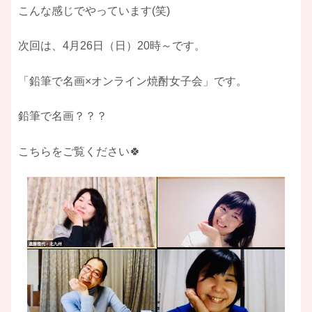
こんな感じでやっています(笑)
次回は、4月26日（日）20時～です。
「鉛筆で名画×オンライン焼酎女子会」です。
鉛筆で名画？？？
こちらをご覧ください🍀