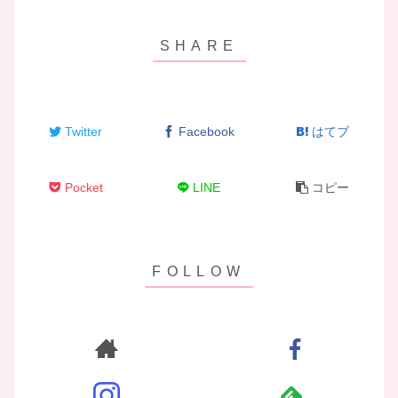
Twitter
Facebook
はてブ
Pocket
LINE
コピー