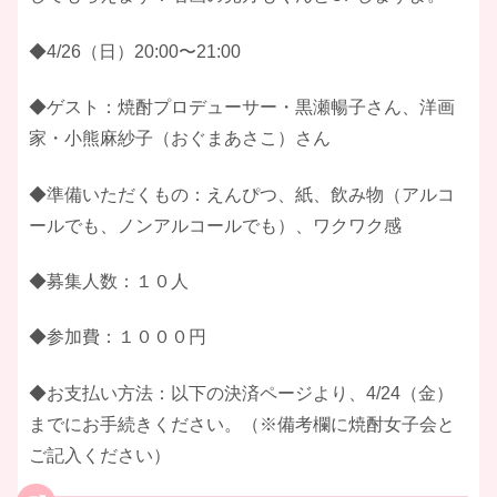
◆4/26（日）20:00〜21:00
◆ゲスト：焼酎プロデューサー・黒瀬暢子さん、洋画
家・小熊麻紗子（おぐまあさこ）さん
◆準備いただくもの：えんぴつ、紙、飲み物（アルコ
ールでも、ノンアルコールでも）、ワクワク感
◆募集人数：１０人
◆参加費：１０００円
◆お支払い方法：以下の決済ページより、4/24（金）
までにお手続きください。（※備考欄に焼酎女子会と
ご記入ください）