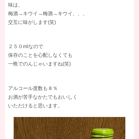
味は、
梅酒→キウイ→梅酒→キウイ、、、
交互に味がします(笑)
２５０mlなので
保存のことを心配しなくても
一晩でのんじゃいますね(笑)
アルコール度数も８％
お酒が苦手なかたでもおいしく
いただけると思います。