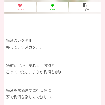
Pocket
LINE
コピー
梅酒のカクテル
略して、ウメカク。。
焼酎だけが「割れる」お酒と
思っていたら、まさか梅酒も(笑)
梅酒を居酒屋で飲む女性に
家で梅酒を楽しんでほしい。