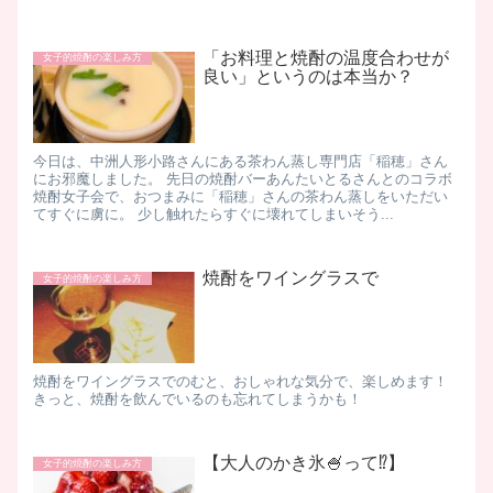
「お料理と焼酎の温度合わせが
女子的焼酎の楽しみ方
良い」というのは本当か？
今日は、中洲人形小路さんにある茶わん蒸し専門店「稲穂」さん
にお邪魔しました。 先日の焼酎バーあんたいとるさんとのコラボ
焼酎女子会で、おつまみに「稲穂」さんの茶わん蒸しをいただい
てすぐに虜に。 少し触れたらすぐに壊れてしまいそう...
焼酎をワイングラスで
女子的焼酎の楽しみ方
焼酎をワイングラスでのむと、おしゃれな気分で、楽しめます！
きっと、焼酎を飲んでいるのも忘れてしまうかも！
【大人のかき氷🍧って⁉️】
女子的焼酎の楽しみ方