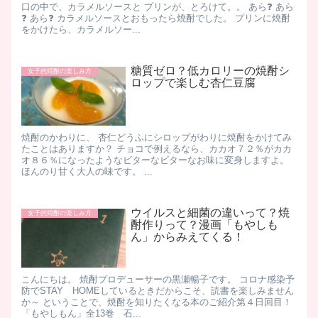
口の中で、カラメルソースと プリンが、とろけて。。 あら❓ あら
❓ あら❓ カラメルソースとおもったら焼酎でした。 プリンに焼酎
をかけたら、カラメルソー...
糖質ゼロ？低カロリーの焼酎シ
女子的焼酎の楽しみ方
ロップで楽しむ杏仁豆腐
焼酎のかわりに、 杏仁どうふにシロップがわりに焼酎をかけてみ
たことはありますか？ チョコで例えるなら、カカオ７２％がカカ
オ８６％になったようなビターなビターなお味に変身しますよ。
ほんのり甘く大人の味です。 ...
ウイルスと細菌の違いって？焼
女子的焼酎の楽しみ方
酎作りって？漫画「もやしも
ん」からみえてくる！
こんにちは。 焼酎プロデューサーの黒瀬暢子です。 コロナ感染予
防でSTAY HOMEしているときだからこそ、読書を楽しみません
か～ ということで、焼酎を知りたくなる本のご紹介第４日回目！
「もやしもん」全13巻 石...