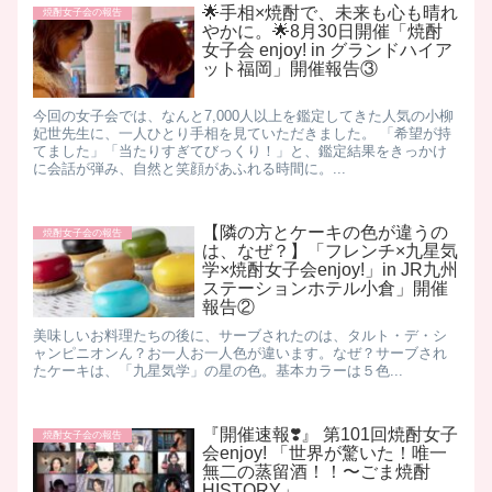
🌟手相×焼酎で、未来も心も晴れ
焼酎女子会の報告
やかに。🌟8月30日開催「焼酎
女子会 enjoy! in グランドハイア
ット福岡」開催報告③
今回の女子会では、なんと7,000人以上を鑑定してきた人気の小柳
妃世先生に、一人ひとり手相を見ていただきました。 「希望が持
てました」「当たりすぎてびっくり！」と、鑑定結果をきっかけ
に会話が弾み、自然と笑顔があふれる時間に。...
【隣の方とケーキの色が違うの
焼酎女子会の報告
は、なぜ？】「フレンチ×九星気
学×焼酎女子会enjoy!」in JR九州
ステーションホテル小倉」開催
報告②
美味しいお料理たちの後に、サーブされたのは、 ​ タルト・デ・シ
ャンピニオン ​ ん？お一人お一人色が違います。 ​ なぜ？ ​ サーブされ
たケーキは、「九星気学」の星の色。基本カラーは５色...
『開催速報❣️』 第101回焼酎女子
焼酎女子会の報告
会enjoy! 「世界が驚いた！唯一
無二の蒸留酒！！〜ごま焼酎
HISTORY」