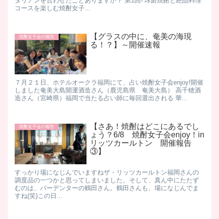
タリアンを合わせたことありますか？ 第1回｢球磨焼酎と絶品料理
コースを楽しむ焼酎女子...
【グラスの中に、奄美の海現
焼酎女子会の報告
る！？】～開催速報
​ ７月２１日、ホテルオークラ福岡にて、占い焼酎女子会enjoy!開催
しました ​ 奄美大島開運酒造さん（鹿児島県 奄美大島） 高千穂酒
造さん（宮崎県） ​ 福岡で当たる占い師に毎回選出される 華...
【さあ！焼酎はどこにあるでし
焼酎女子会の報告
ょう？6/8 焼酎女子会enjoy！in
リッツカールトン 開催報告
③】
すっかり場になじんでいますね ​ザ・リッツカールトン福岡さんの
調度品の一つかと思ってしまいました。 ​そして、真ん中にたたず
むのは、バーデンターの鶴田さん。 ​鶴田さんも、場になじんでま
すね(笑) ​この日...