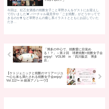
今回は、紅乙女酒造の焼酎女子こと草野さんをゲストにお迎えし
て行いました💓 バーチャル蔵見学や「ごま焼酎」がどうやってで
きるのか❣️ など草野さんの癒し系イラストとともにお話していた
だき...
「博多の中心で、焼酎愛に目覚め
る！？」～第２回 球磨焼酎×焼酎女子会
enjoy! VOL98 in 「四川飯店 博多
店」
【ケトジェニックと焼酎のマリアージユ
〜心も体も満たされる焼酎女子会enjoy!
Vol.112〜 in 銀座アノレーヴ】