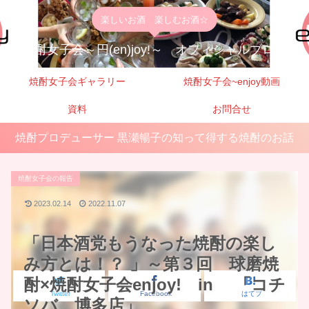
楽しいお酒 楽しむお酒☆
焼酎女子会～円(en)joy!～ オフィシャルブログ
焼酎女子会ギャラリー
焼酎女子会~enjoy動画
資料
お問合せ
焼酎プロデューサー 黒瀬暢子の知って得する焼酎のお話
焼酎女子会の報告
2023.02.14
2022.11.07
「日本酒党もうなった焼酎の楽し
み方とは！？ 」～第３回 球磨焼
酎×焼酎女子会enjoy! in 「コチ
Twitter
Facebook
はてブ
ソバ 博多店」